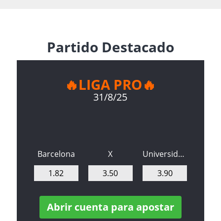
Partido Destacado
🔥LIGA PRO🔥
31/8/25
Barcelona
X
Universidad Catolica
1.82
3.50
3.90
Abrir cuenta para apostar