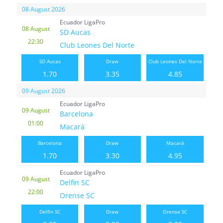
08 August 2026
Ecuador LigaPro
08 August
SD Aucas
22:30
Club Leones Del Norte
SD Aucas
Draw
Club Leones Del Norte
1.70
3.35
4.85
09 August 2026
Ecuador LigaPro
09 August
Barcelona
01:00
Macará
Barcelona
Draw
Macará
1.70
3.30
4.95
Ecuador LigaPro
09 August
Delfin SC
22:00
Orense SC
Delfin SC
Draw
Orense SC