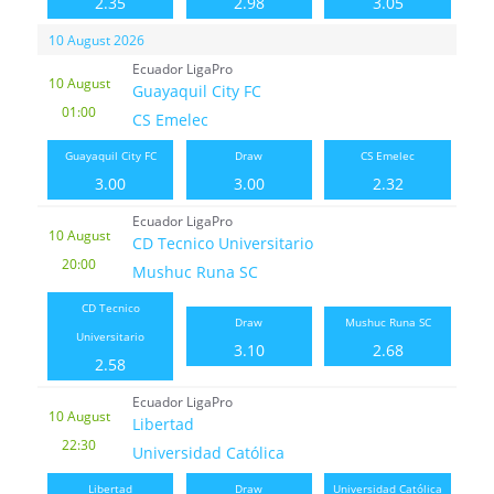
2.35
2.98
3.05
10 August 2026
Ecuador LigaPro
10 August
Guayaquil City FC
01:00
CS Emelec
Guayaquil City FC
Draw
CS Emelec
3.00
3.00
2.32
Ecuador LigaPro
10 August
CD Tecnico Universitario
20:00
Mushuc Runa SC
CD Tecnico
Draw
Mushuc Runa SC
Universitario
3.10
2.68
2.58
Ecuador LigaPro
10 August
Libertad
22:30
Universidad Católica
Libertad
Draw
Universidad Católica