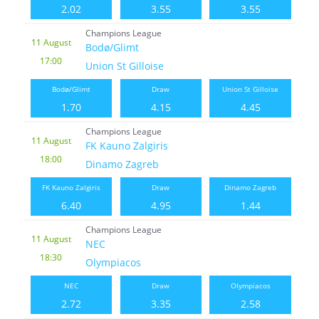
2.02
3.55
3.55
Champions League
11 August
Bodø/Glimt
17:00
Union St Gilloise
Bodø/Glimt
Draw
Union St Gilloise
1.70
4.15
4.45
Champions League
11 August
FK Kauno Zalgiris
18:00
Dinamo Zagreb
FK Kauno Zalgiris
Draw
Dinamo Zagreb
6.40
4.95
1.44
Champions League
11 August
NEC
18:30
Olympiacos
NEC
Draw
Olympiacos
2.72
3.35
2.58