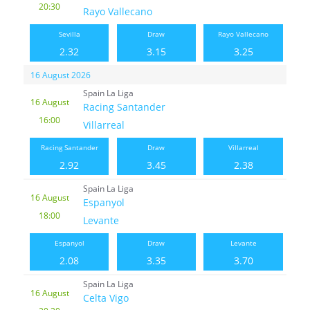
20:30
Rayo Vallecano
Sevilla
Draw
Rayo Vallecano
2.32
3.15
3.25
16 August 2026
Spain La Liga
16 August
Racing Santander
16:00
Villarreal
Racing Santander
Draw
Villarreal
2.92
3.45
2.38
Spain La Liga
16 August
Espanyol
18:00
Levante
Espanyol
Draw
Levante
2.08
3.35
3.70
Spain La Liga
16 August
Celta Vigo