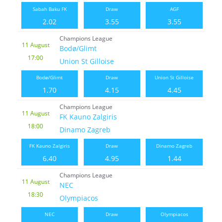
Sabah Baku FK
Draw
AGF
2.02
3.55
3.55
Champions League
11 August
Bodø/Glimt
17:00
Union St Gilloise
Bodø/Glimt
Draw
Union St Gilloise
1.70
4.15
4.45
Champions League
11 August
FK Kauno Zalgiris
18:00
Dinamo Zagreb
FK Kauno Zalgiris
Draw
Dinamo Zagreb
6.40
4.95
1.44
Champions League
11 August
NEC
18:30
Olympiacos
NEC
Draw
Olympiacos