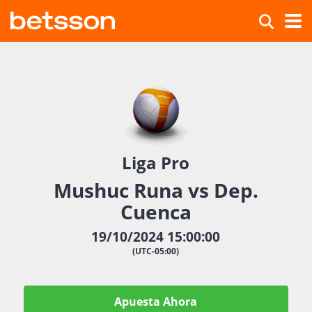
Liga Pro
Mushuc Runa vs Dep.
Cuenca
19/10/2024 15:00:00
(UTC-05:00)
Apuesta Ahora