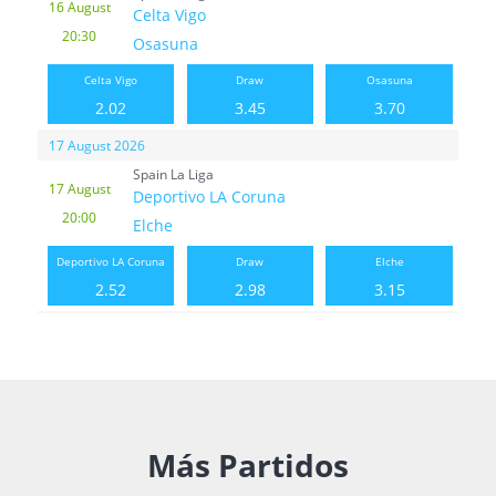
16 August
Celta Vigo
20:30
Osasuna
Celta Vigo
Draw
Osasuna
2.02
3.45
3.70
17 August 2026
Spain La Liga
17 August
Deportivo LA Coruna
20:00
Elche
Deportivo LA Coruna
Draw
Elche
2.52
2.98
3.15
Más Partidos