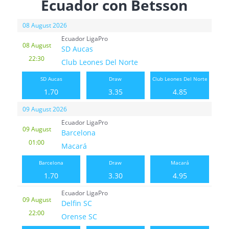
Ecuador con Betsson
08 August 2026
Ecuador LigaPro
08 August
SD Aucas
22:30
Club Leones Del Norte
SD Aucas
Draw
Club Leones Del Norte
1.70
3.35
4.85
09 August 2026
Ecuador LigaPro
09 August
Barcelona
01:00
Macará
Barcelona
Draw
Macará
1.70
3.30
4.95
Ecuador LigaPro
09 August
Delfin SC
22:00
Orense SC