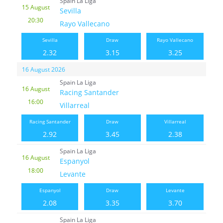
Spain La Liga
15 August
Sevilla
20:30
Rayo Vallecano
Sevilla
Draw
Rayo Vallecano
2.32
3.15
3.25
16 August 2026
Spain La Liga
16 August
Racing Santander
16:00
Villarreal
Racing Santander
Draw
Villarreal
2.92
3.45
2.38
Spain La Liga
16 August
Espanyol
18:00
Levante
Espanyol
Draw
Levante
2.08
3.35
3.70
Spain La Liga