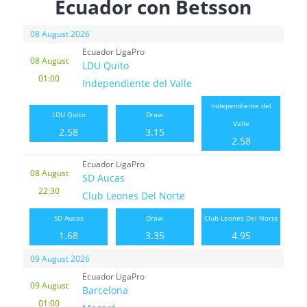
Ecuador con Betsson
08 August 2026
Ecuador LigaPro
08 August
LDU Quito
01:00
Independiente del Valle
Independiente del
LDU Quito
Draw
Valle
2.58
3.15
2.58
Ecuador LigaPro
08 August
SD Aucas
22:30
Club Leones Del Norte
SD Aucas
Draw
Club Leones Del Norte
1.68
3.35
4.95
09 August 2026
Ecuador LigaPro
09 August
Barcelona
01:00