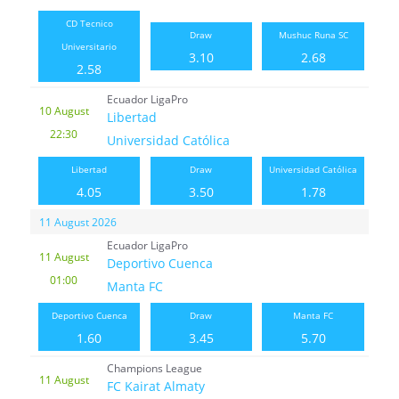
CD Tecnico
Draw
Mushuc Runa SC
Universitario
3.10
2.68
2.58
Ecuador LigaPro
10 August
Libertad
22:30
Universidad Católica
Libertad
Draw
Universidad Católica
4.05
3.50
1.78
11 August 2026
Ecuador LigaPro
11 August
Deportivo Cuenca
01:00
Manta FC
Deportivo Cuenca
Draw
Manta FC
1.60
3.45
5.70
Champions League
11 August
FC Kairat Almaty