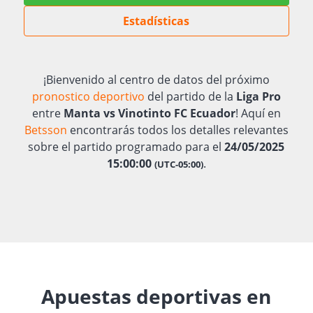
Estadísticas
¡Bienvenido al centro de datos del próximo
pronostico deportivo
del partido de la
Liga Pro
entre
Manta vs Vinotinto FC Ecuador
! Aquí en
Betsson
encontrarás todos los detalles relevantes
sobre el partido programado para el
24/05/2025
15:00:00
.
(UTC-05:00)
Apuestas deportivas en