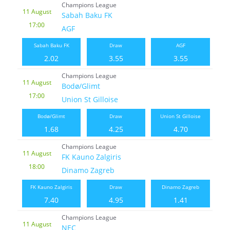
Champions League
11 August
Sabah Baku FK
17:00
AGF
Sabah Baku FK
Draw
AGF
2.02
3.55
3.55
Champions League
11 August
Bodø/Glimt
17:00
Union St Gilloise
Bodø/Glimt
Draw
Union St Gilloise
1.68
4.25
4.70
Champions League
11 August
FK Kauno Zalgiris
18:00
Dinamo Zagreb
FK Kauno Zalgiris
Draw
Dinamo Zagreb
7.40
4.95
1.41
Champions League
11 August
NEC