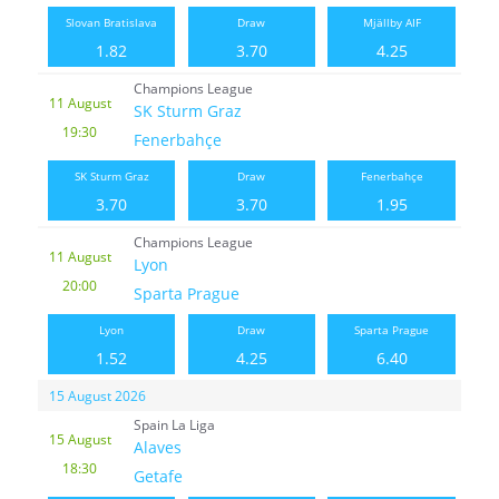
Slovan Bratislava
Draw
Mjällby AIF
1.82
3.70
4.25
Champions League
11 August
SK Sturm Graz
19:30
Fenerbahçe
SK Sturm Graz
Draw
Fenerbahçe
3.70
3.70
1.95
Champions League
11 August
Lyon
20:00
Sparta Prague
Lyon
Draw
Sparta Prague
1.52
4.25
6.40
15 August 2026
Spain La Liga
15 August
Alaves
18:30
Getafe