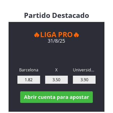
Partido Destacado
🔥LIGA PRO🔥
31/8/25
Barcelona
X
Universidad Catolica
1.82
3.50
3.90
Abrir cuenta para apostar