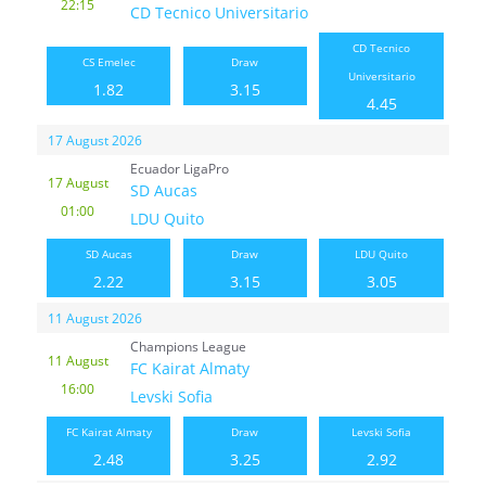
22:15
CD Tecnico Universitario
CD Tecnico
CS Emelec
Draw
Universitario
1.82
3.15
4.45
17 August 2026
Ecuador LigaPro
17 August
SD Aucas
01:00
LDU Quito
SD Aucas
Draw
LDU Quito
2.22
3.15
3.05
11 August 2026
Champions League
11 August
FC Kairat Almaty
16:00
Levski Sofia
FC Kairat Almaty
Draw
Levski Sofia
2.48
3.25
2.92