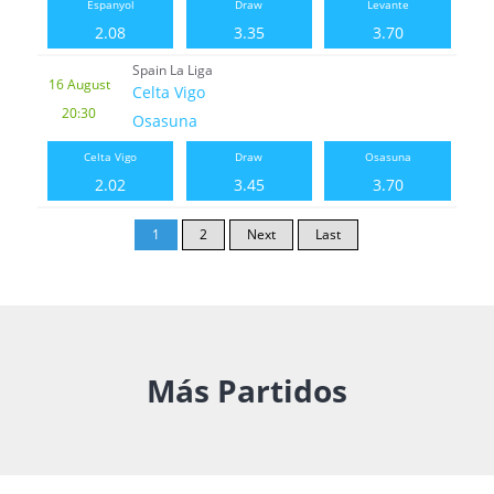
Espanyol
Draw
Levante
2.08
3.35
3.70
Spain La Liga
16 August
Celta Vigo
20:30
Osasuna
Celta Vigo
Draw
Osasuna
2.02
3.45
3.70
1
2
Next
Last
Más Partidos