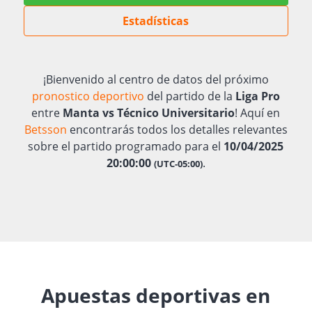
Estadísticas
¡Bienvenido al centro de datos del próximo
pronostico deportivo
del partido de la
Liga Pro
entre
Manta vs Técnico Universitario
! Aquí en
Betsson
encontrarás todos los detalles relevantes
sobre el partido programado para el
10/04/2025
20:00:00
.
(UTC-05:00)
Apuestas deportivas en