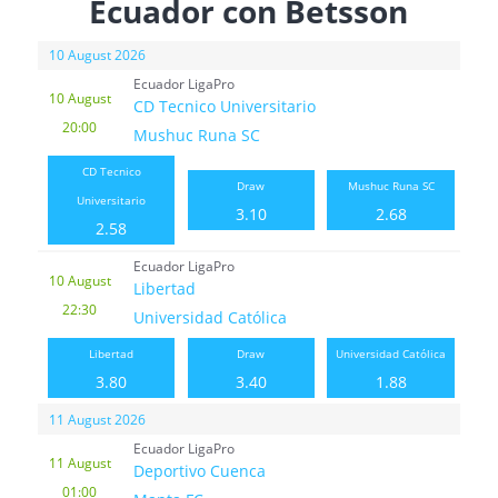
Ecuador con Betsson
10 August 2026
Ecuador LigaPro
10 August
CD Tecnico Universitario
20:00
Mushuc Runa SC
CD Tecnico
Draw
Mushuc Runa SC
Universitario
3.10
2.68
2.58
Ecuador LigaPro
10 August
Libertad
22:30
Universidad Católica
Libertad
Draw
Universidad Católica
3.80
3.40
1.88
11 August 2026
Ecuador LigaPro
11 August
Deportivo Cuenca
01:00