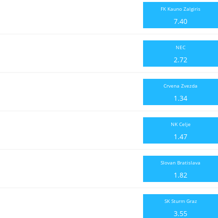
FK Kauno Zalgiris
7.40
NEC
2.72
Crvena Zvezda
1.34
NK Celje
1.47
Slovan Bratislava
1.82
SK Sturm Graz
3.55