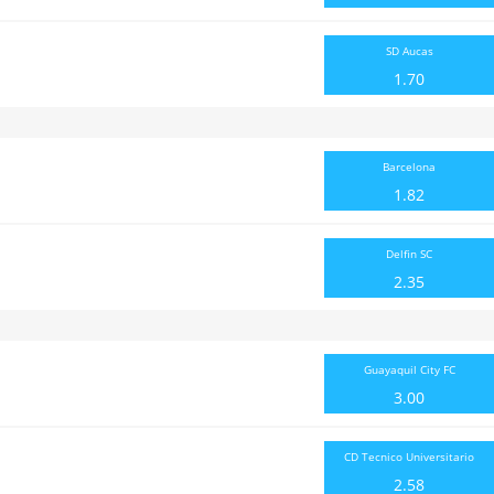
SD Aucas
1.70
Barcelona
1.82
Delfin SC
2.35
Guayaquil City FC
3.00
CD Tecnico Universitario
2.58