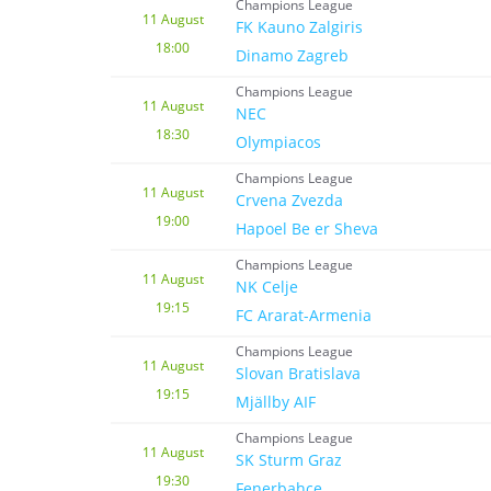
Champions League
11 August
FK Kauno Zalgiris
18:00
Dinamo Zagreb
Champions League
11 August
NEC
18:30
Olympiacos
Champions League
11 August
Crvena Zvezda
19:00
Hapoel Be er Sheva
Champions League
11 August
NK Celje
19:15
FC Ararat-Armenia
Champions League
11 August
Slovan Bratislava
19:15
Mjällby AIF
Champions League
11 August
SK Sturm Graz
19:30
Fenerbahçe