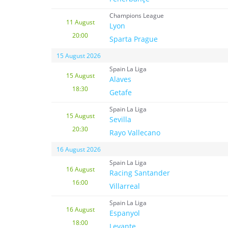
Champions League
11 August
Lyon
20:00
Sparta Prague
15 August 2026
Spain La Liga
15 August
Alaves
18:30
Getafe
Spain La Liga
15 August
Sevilla
20:30
Rayo Vallecano
16 August 2026
Spain La Liga
16 August
Racing Santander
16:00
Villarreal
Spain La Liga
16 August
Espanyol
18:00
Levante