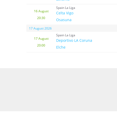
Spain La Liga
16 August
Celta Vigo
20:30
Osasuna
17 August 2026
Spain La Liga
17 August
Deportivo LA Coruna
20:00
Elche