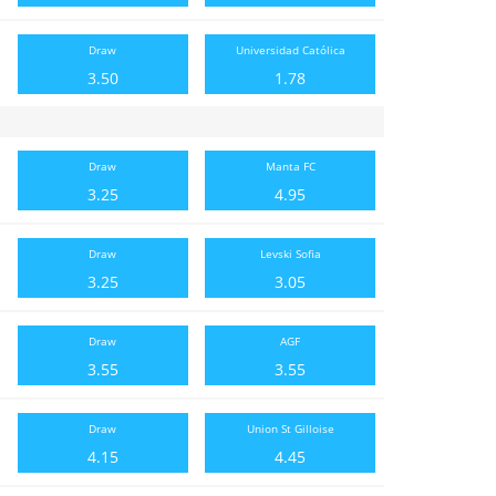
Draw
Universidad Católica
3.50
1.78
Draw
Manta FC
3.25
4.95
Draw
Levski Sofia
3.25
3.05
Draw
AGF
3.55
3.55
Draw
Union St Gilloise
4.15
4.45