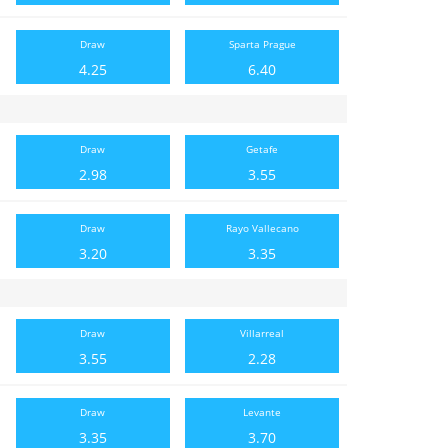
Draw
Sparta Prague
4.25
6.40
Draw
Getafe
2.98
3.55
Draw
Rayo Vallecano
3.20
3.35
Draw
Villarreal
3.55
2.28
Draw
Levante
3.35
3.70