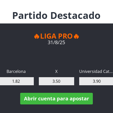
Partido Destacado
🔥LIGA PRO🔥
31/8/25
Barcelona
X
Universidad Catolica
1.82
3.50
3.90
Abrir cuenta para apostar