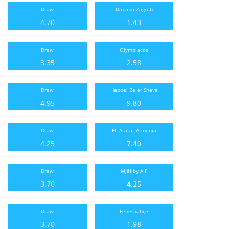
Draw
Dinamo Zagreb
4.70
1.43
Draw
Olympiacos
3.35
2.58
Draw
Hapoel Be er Sheva
4.95
9.80
Draw
FC Ararat-Armenia
4.25
7.40
Draw
Mjällby AIF
3.70
4.25
Draw
Fenerbahçe
3.70
1.98