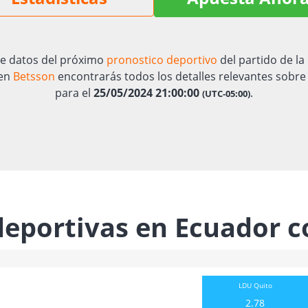
de datos del próximo
pronostico deportivo
del partido de la
 en
Betsson
encontrarás todos los detalles relevantes sobr
para el
25/05/2024 21:00:00
.
(UTC-05:00)
deportivas en Ecuador c
LDU Quito
2.78