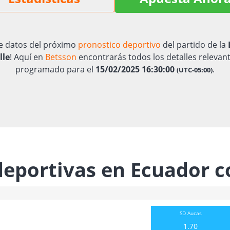
de datos del próximo
pronostico deportivo
del partido de la
lle
! Aquí en
Betsson
encontrarás todos los detalles relevant
programado para el
15/02/2025 16:30:00
.
(UTC-05:00)
deportivas en Ecuador c
SD Aucas
1.70