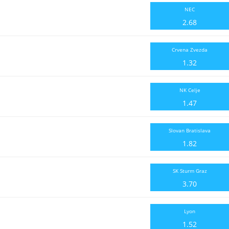
NEC
2.68
Crvena Zvezda
1.32
NK Celje
1.47
Slovan Bratislava
1.82
SK Sturm Graz
3.70
Lyon
1.52