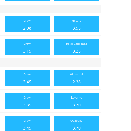
Draw
Getafe
2.98
3.55
Draw
Rayo Vallecano
3.15
3.25
Draw
Villarreal
3.45
2.38
Draw
Levante
3.35
3.70
Draw
Osasuna
3.45
3.70