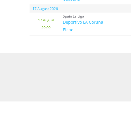
17 August 2026
Spain La Liga
17 August
Deportivo LA Coruna
20:00
Elche