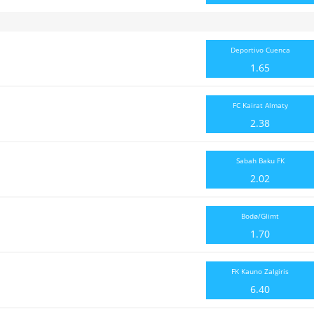
Deportivo Cuenca
1.65
FC Kairat Almaty
2.38
Sabah Baku FK
2.02
Bodø/Glimt
1.70
FK Kauno Zalgiris
6.40