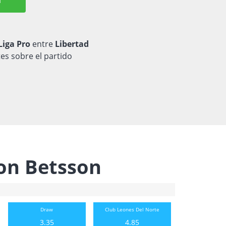
Liga Pro
entre
Libertad
es sobre el partido
on Betsson
Draw
Club Leones Del Norte
3.35
4.85