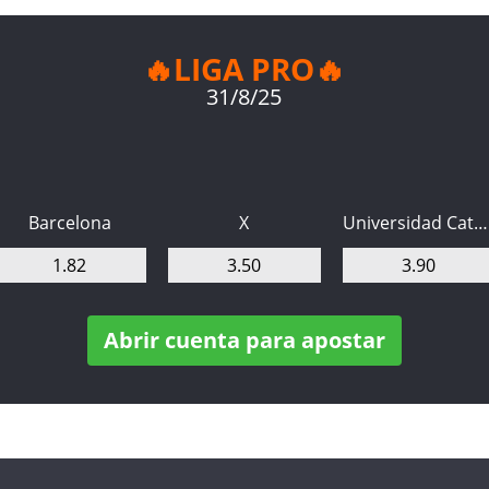
🔥LIGA PRO🔥
31/8/25
Barcelona
X
Universidad Catolica
1.82
3.50
3.90
Abrir cuenta para apostar