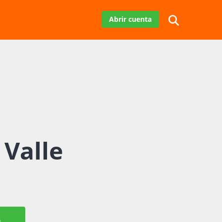
Abrir cuenta
 Valle
a