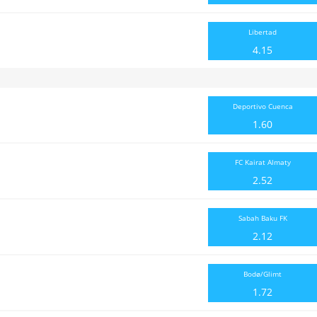
Libertad
4.15
Deportivo Cuenca
1.60
FC Kairat Almaty
2.52
Sabah Baku FK
2.12
Bodø/Glimt
1.72