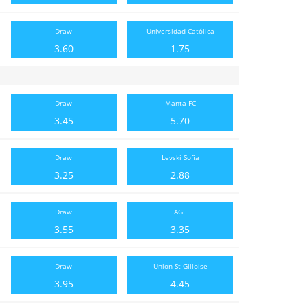
Draw
Universidad Católica
3.60
1.75
Draw
Manta FC
3.45
5.70
Draw
Levski Sofia
3.25
2.88
Draw
AGF
3.55
3.35
Draw
Union St Gilloise
3.95
4.45