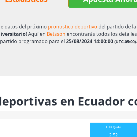
 de datos del próximo
pronostico deportivo
del partido de l
iversitario
! Aquí en
Betsson
encontrarás todos los detalles
partido programado para el
25/08/2024 14:00:00
.
(UTC-05:00)
deportivas en Ecuador c
LDU Quito
2.52