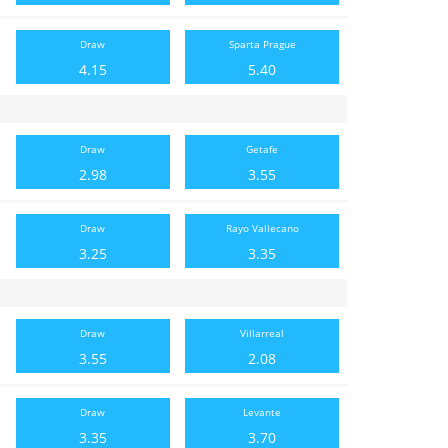
Draw
Sparta Prague
4.15
5.40
Draw
Getafe
2.98
3.55
Draw
Rayo Vallecano
3.25
3.35
Draw
Villarreal
3.55
2.08
Draw
Levante
3.35
3.70