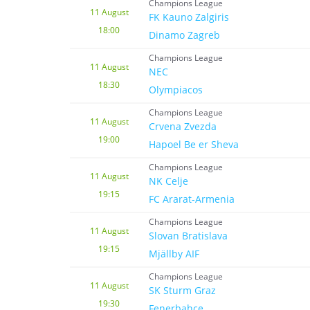
Champions League
11 August
FK Kauno Zalgiris
18:00
Dinamo Zagreb
Champions League
11 August
NEC
18:30
Olympiacos
Champions League
11 August
Crvena Zvezda
19:00
Hapoel Be er Sheva
Champions League
11 August
NK Celje
19:15
FC Ararat-Armenia
Champions League
11 August
Slovan Bratislava
19:15
Mjällby AIF
Champions League
11 August
SK Sturm Graz
19:30
Fenerbahçe