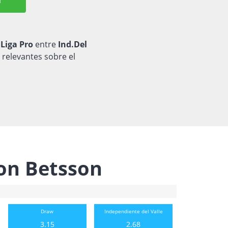
a
Liga Pro
entre
Ind.Del
 relevantes sobre el
on Betsson
Draw
Independiente del Valle
3.15
2.68