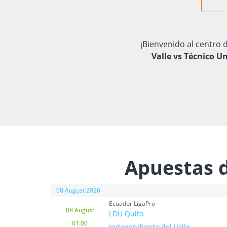
¡Bienvenido al centro
Valle vs Técnico Un
Apuestas 
08 August 2026
Ecuador LigaPro
08 August
LDU Quito
01:00
Independiente del Valle