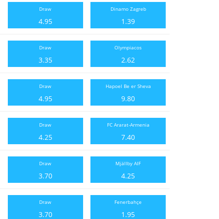
Draw
Dinamo Zagreb
4.95
1.39
Draw
Olympiacos
3.35
2.62
Draw
Hapoel Be er Sheva
4.95
9.80
Draw
FC Ararat-Armenia
4.25
7.40
Draw
Mjällby AIF
3.70
4.25
Draw
Fenerbahçe
3.70
1.95