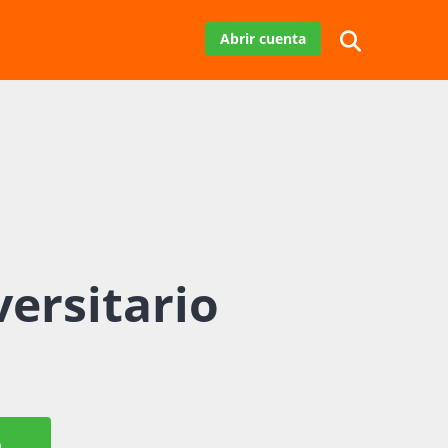
Abrir cuenta
versitario
a