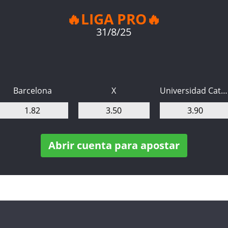
🔥LIGA PRO🔥
31/8/25
Barcelona
X
Universidad Catolica
1.82
3.50
3.90
Abrir cuenta para apostar