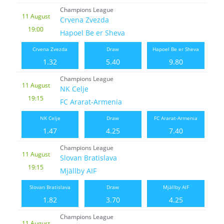
Champions League
11 August
Crvena Zvezda
19:00
Hapoel Be er Sheva
Crvena Zvezda
Draw
Hapoel Be er Sheva
1.32
5.40
9.80
Champions League
11 August
NK Celje
19:15
FC Ararat-Armenia
NK Celje
Draw
FC Ararat-Armenia
1.47
4.25
7.40
Champions League
11 August
Slovan Bratislava
19:15
Mjällby AIF
Slovan Bratislava
Draw
Mjällby AIF
1.82
3.70
4.25
Champions League
11 August