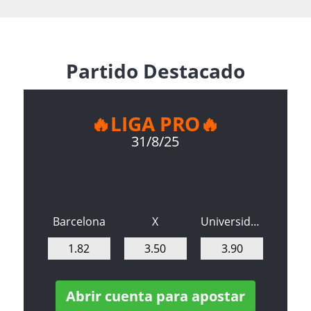
Partido Destacado
🔥LIGA PRO🔥
31/8/25
Barcelona
X
Universidad Catolica
1.82
3.50
3.90
Abrir cuenta para apostar