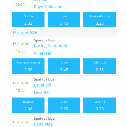
20:30
Rayo Vallecano
Sevilla
Draw
Rayo Vallecano
2.32
3.15
3.25
16 August 2026
Spain La Liga
16 August
Racing Santander
16:00
Villarreal
Racing Santander
Draw
Villarreal
2.92
3.45
2.38
Spain La Liga
16 August
Espanyol
18:00
Levante
Espanyol
Draw
Levante
2.08
3.35
3.70
Spain La Liga
16 August
Celta Vigo