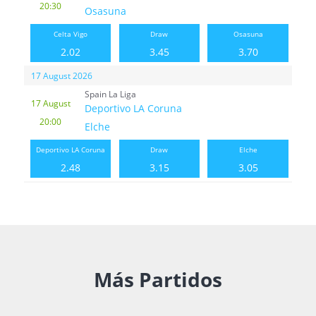
20:30
Osasuna
Celta Vigo
Draw
Osasuna
2.02
3.45
3.70
17 August 2026
Spain La Liga
17 August
Deportivo LA Coruna
20:00
Elche
Deportivo LA Coruna
Draw
Elche
2.48
3.15
3.05
Más Partidos