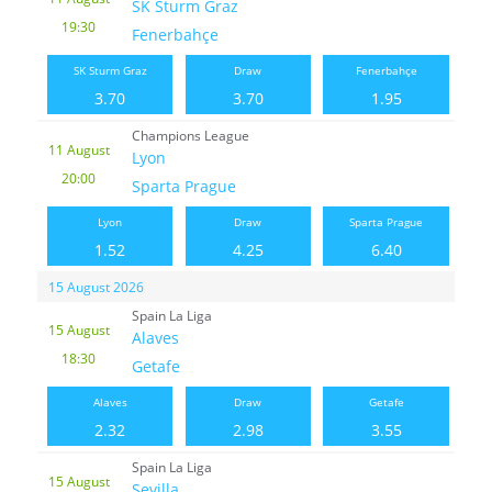
SK Sturm Graz
19:30
Fenerbahçe
SK Sturm Graz
Draw
Fenerbahçe
3.70
3.70
1.95
Champions League
11 August
Lyon
20:00
Sparta Prague
Lyon
Draw
Sparta Prague
1.52
4.25
6.40
15 August 2026
Spain La Liga
15 August
Alaves
18:30
Getafe
Alaves
Draw
Getafe
2.32
2.98
3.55
Spain La Liga
15 August
Sevilla