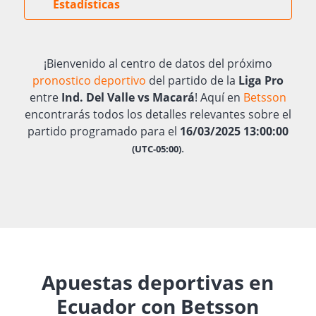
Estadísticas
¡Bienvenido al centro de datos del próximo
pronostico deportivo
del partido de la
Liga Pro
entre
Ind. Del Valle vs Macará
! Aquí en
Betsson
encontrarás todos los detalles relevantes sobre el
partido programado para el
16/03/2025 13:00:00
.
(UTC-05:00)
Apuestas deportivas en
Ecuador con Betsson