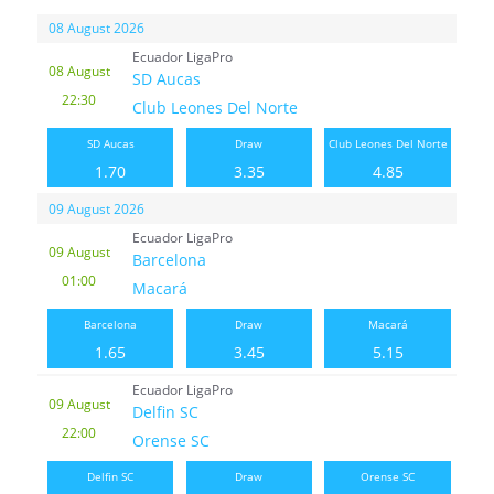
08 August 2026
Ecuador LigaPro
08 August
SD Aucas
22:30
Club Leones Del Norte
SD Aucas
Draw
Club Leones Del Norte
1.70
3.35
4.85
09 August 2026
Ecuador LigaPro
09 August
Barcelona
01:00
Macará
Barcelona
Draw
Macará
1.65
3.45
5.15
Ecuador LigaPro
09 August
Delfin SC
22:00
Orense SC
Delfin SC
Draw
Orense SC