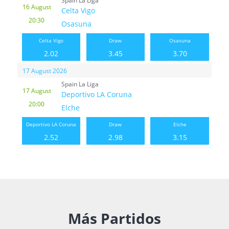
Spain La Liga
16 August
Celta Vigo
20:30
Osasuna
Celta Vigo
Draw
Osasuna
2.02
3.45
3.70
17 August 2026
Spain La Liga
17 August
Deportivo LA Coruna
20:00
Elche
Deportivo LA Coruna
Draw
Elche
2.52
2.98
3.15
Más Partidos