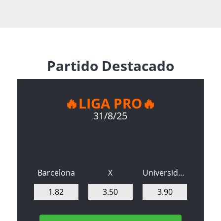
Partido Destacado
🔥LIGA PRO🔥
31/8/25
Barcelona
X
Universidad Catolica
1.82
3.50
3.90