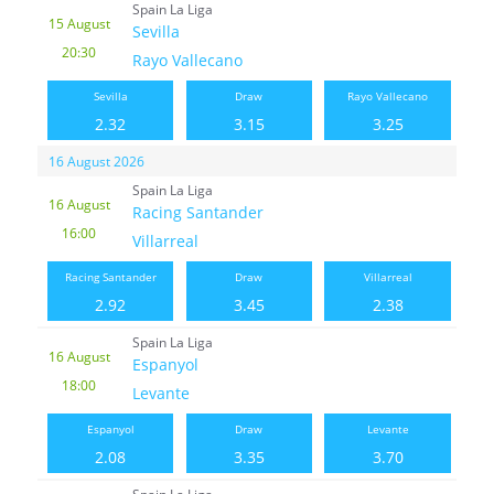
Spain La Liga
15 August
Sevilla
20:30
Rayo Vallecano
Sevilla
Draw
Rayo Vallecano
2.32
3.15
3.25
16 August 2026
Spain La Liga
16 August
Racing Santander
16:00
Villarreal
Racing Santander
Draw
Villarreal
2.92
3.45
2.38
Spain La Liga
16 August
Espanyol
18:00
Levante
Espanyol
Draw
Levante
2.08
3.35
3.70