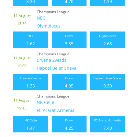
8.30
4.70
1.39
Champions League
11 August
NEC
18:30
Olympiacos
NEC
Draw
Olympiacos
2.62
3.35
2.68
Champions League
11 August
Crvena Zvezda
19:00
Hapoel Be er Sheva
Crvena Zvezda
Draw
Hapoel Be er Sheva
1.35
4.95
9.30
Champions League
11 August
NK Celje
19:15
FC Ararat-Armenia
NK Celje
Draw
FC Ararat-Armenia
1.47
4.25
7.40