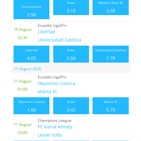
Draw
Mushuc Runa SC
Universitario
3.10
2.68
2.58
Ecuador LigaPro
10 August
Libertad
22:30
Universidad Católica
Libertad
Draw
Universidad Católica
4.05
3.50
1.78
11 August 2026
Ecuador LigaPro
11 August
Deportivo Cuenca
01:00
Manta FC
Deportivo Cuenca
Draw
Manta FC
1.60
3.45
5.70
Champions League
11 August
FC Kairat Almaty
16:00
Levski Sofia