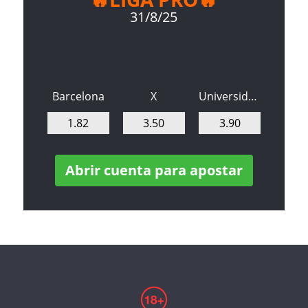
31/8/25
Barcelona
X
Universidad Catolica
1.82
3.50
3.90
Abrir cuenta para apostar