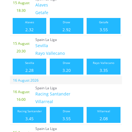
15 August
Alaves
18:30
Getafe
Alaves
Draw
Getafe
2.32
2.92
3.55
Spain La Liga
15 August
Sevilla
20:30
Rayo Vallecano
Sevilla
Draw
Rayo Vallecano
2.28
3.20
3.35
16 August 2026
Spain La Liga
16 August
Racing Santander
16:00
Villarreal
Racing Santander
Draw
Villarreal
3.45
3.55
2.08
Spain La Liga