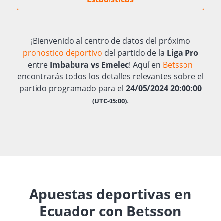
¡Bienvenido al centro de datos del próximo
pronostico deportivo
del partido de la
Liga Pro
entre
Imbabura vs Emelec
! Aquí en
Betsson
encontrarás todos los detalles relevantes sobre el
partido programado para el
24/05/2024 20:00:00
.
(UTC-05:00)
Apuestas deportivas en
Ecuador con Betsson