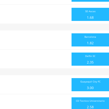
SD Aucas
1.68
Barcelona
1.82
Delfin SC
2.35
Guayaquil City FC
3.00
CD Tecnico Universitario
2.58