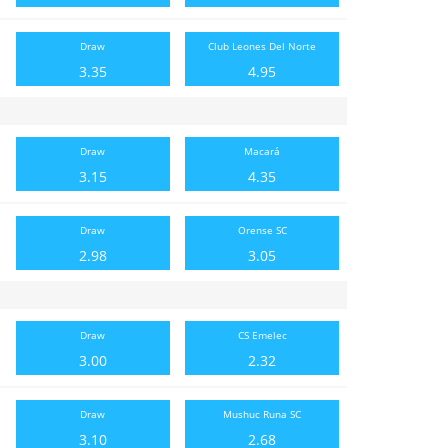
Draw
Club Leones Del Norte
3.35
4.95
Draw
Macará
3.15
4.35
Draw
Orense SC
2.98
3.05
Draw
CS Emelec
3.00
2.32
Draw
Mushuc Runa SC
3.10
2.68