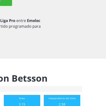
a
Liga Pro
entre
Emelec
artido programado para
on Betsson
Draw
Independiente del Valle
3.15
2.58