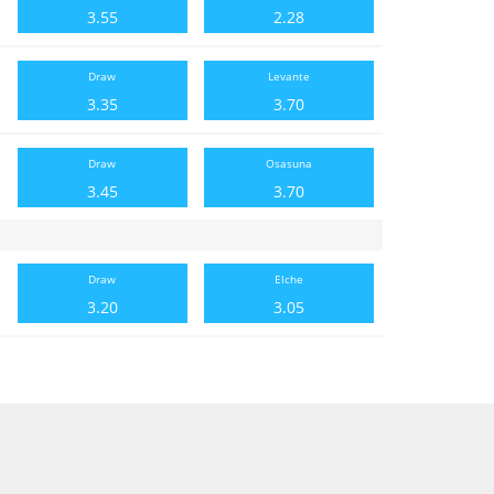
3.55
2.28
Draw
Levante
3.35
3.70
Draw
Osasuna
3.45
3.70
Draw
Elche
3.20
3.05