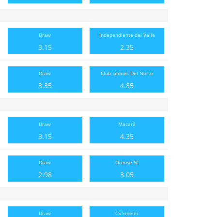
Draw
Independiente del Valle
3.15
2.35
Draw
Club Leones Del Norte
3.35
4.85
Draw
Macará
3.15
4.35
Draw
Orense SC
2.98
3.05
Draw
CS Emelec