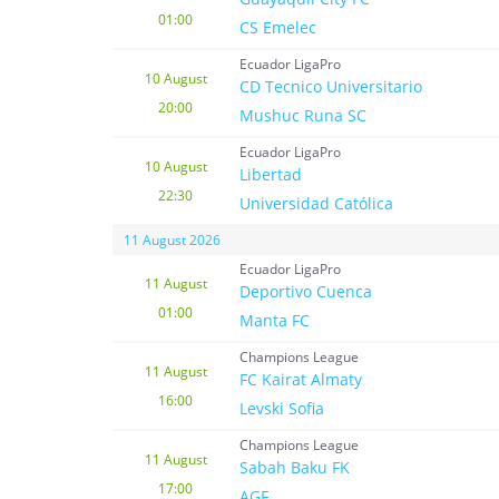
01:00
CS Emelec
Ecuador LigaPro
10 August
CD Tecnico Universitario
20:00
Mushuc Runa SC
Ecuador LigaPro
10 August
Libertad
22:30
Universidad Católica
11 August 2026
Ecuador LigaPro
11 August
Deportivo Cuenca
01:00
Manta FC
Champions League
11 August
FC Kairat Almaty
16:00
Levski Sofia
Champions League
11 August
Sabah Baku FK
17:00
AGF