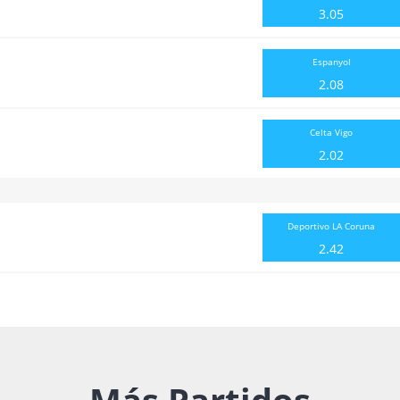
3.05
Espanyol
2.08
Celta Vigo
2.02
Deportivo LA Coruna
2.42