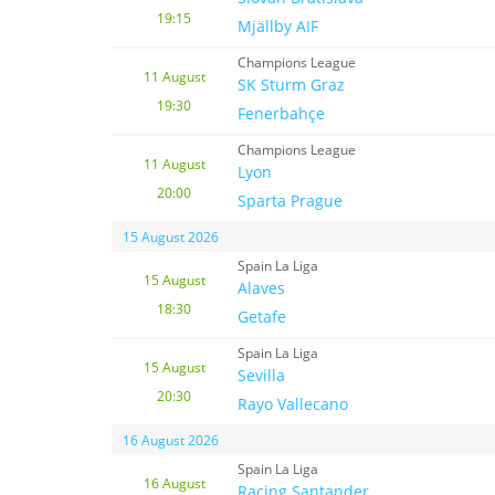
19:15
Mjällby AIF
Champions League
11 August
SK Sturm Graz
19:30
Fenerbahçe
Champions League
11 August
Lyon
20:00
Sparta Prague
15 August 2026
Spain La Liga
15 August
Alaves
18:30
Getafe
Spain La Liga
15 August
Sevilla
20:30
Rayo Vallecano
16 August 2026
Spain La Liga
16 August
Racing Santander