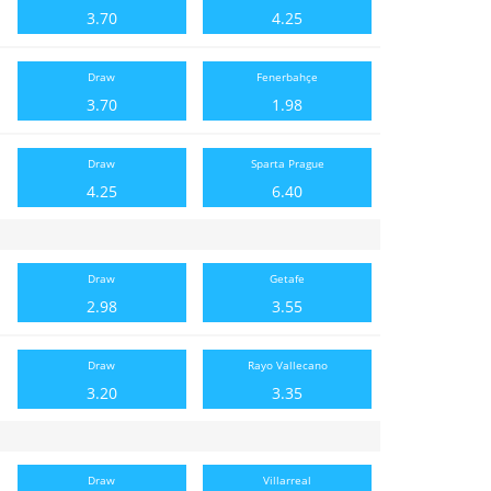
3.70
4.25
Draw
Fenerbahçe
3.70
1.98
Draw
Sparta Prague
4.25
6.40
Draw
Getafe
2.98
3.55
Draw
Rayo Vallecano
3.20
3.35
Draw
Villarreal