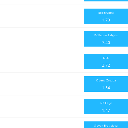
Bodø/Glimt
1.70
FK Kauno Zalgiris
7.40
NEC
2.72
Crvena Zvezda
1.34
NK Celje
1.47
Slovan Bratislava