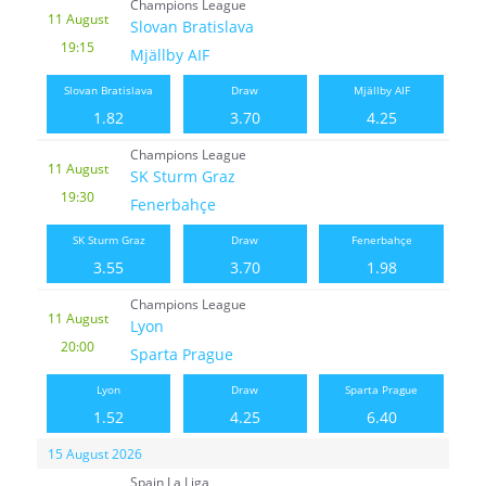
Champions League
11 August
Slovan Bratislava
19:15
Mjällby AIF
Slovan Bratislava
Draw
Mjällby AIF
1.82
3.70
4.25
Champions League
11 August
SK Sturm Graz
19:30
Fenerbahçe
SK Sturm Graz
Draw
Fenerbahçe
3.55
3.70
1.98
Champions League
11 August
Lyon
20:00
Sparta Prague
Lyon
Draw
Sparta Prague
1.52
4.25
6.40
15 August 2026
Spain La Liga