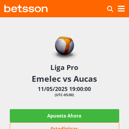
Liga Pro
Emelec vs Aucas
11/05/2025 19:00:00
(UTC-05:00)
Apuesta Ahora
Estadísticas