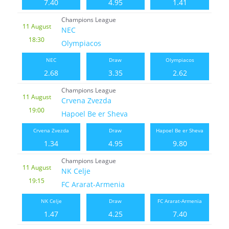
7.40
4.95
1.41
Champions League
11 August
NEC
18:30
Olympiacos
NEC
Draw
Olympiacos
2.68
3.35
2.62
Champions League
11 August
Crvena Zvezda
19:00
Hapoel Be er Sheva
Crvena Zvezda
Draw
Hapoel Be er Sheva
1.34
4.95
9.80
Champions League
11 August
NK Celje
19:15
FC Ararat-Armenia
NK Celje
Draw
FC Ararat-Armenia
1.47
4.25
7.40