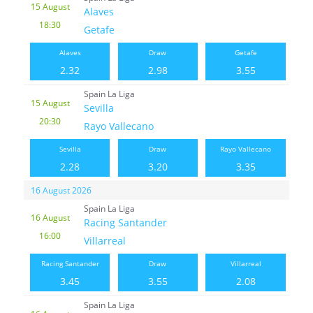
15 August
Alaves
18:30
Getafe
Alaves
Draw
Getafe
2.32
2.98
3.55
Spain La Liga
15 August
Sevilla
20:30
Rayo Vallecano
Sevilla
Draw
Rayo Vallecano
2.28
3.20
3.35
16 August 2026
Spain La Liga
16 August
Racing Santander
16:00
Villarreal
Racing Santander
Draw
Villarreal
3.45
3.55
2.08
Spain La Liga