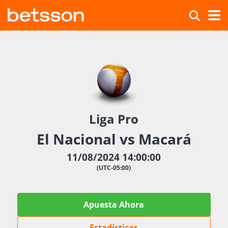
Liga Pro
El Nacional vs Macará
11/08/2024 14:00:00
(UTC-05:00)
Apuesta Ahora
Estadísticas