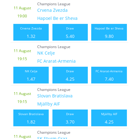
Champions League
11 August
Crvena Zvezda
19:00
Hapoel Be er Sheva
Crvena Zvezda
Draw
Hapoel Be er Sheva
1.32
5.40
9.80
Champions League
11 August
NK Celje
19:15
FC Ararat-Armenia
NK Celje
Draw
FC Ararat-Armenia
1.47
4.25
7.40
Champions League
11 August
Slovan Bratislava
19:15
Mjällby AIF
Slovan Bratislava
Draw
Mjällby AIF
1.82
3.70
4.25
Champions League
11 August
SK Sturm Graz