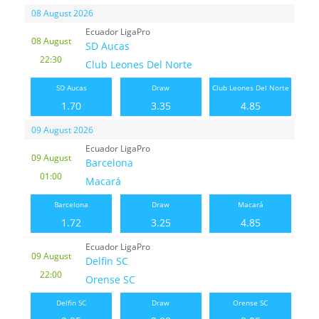
08 August 2026
Ecuador LigaPro
08 August
SD Aucas
22:30
Club Leones Del Norte
SD Aucas
Draw
Club Leones Del Norte
1.70
3.35
4.85
09 August 2026
Ecuador LigaPro
09 August
Barcelona
01:00
Macará
Barcelona
Draw
Macará
1.72
3.25
4.85
Ecuador LigaPro
09 August
Delfin SC
22:00
Orense SC
Delfin SC
Draw
Orense SC