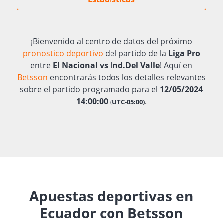
¡Bienvenido al centro de datos del próximo
pronostico deportivo
del partido de la
Liga Pro
entre
El Nacional vs Ind.Del Valle
! Aquí en
Betsson
encontrarás todos los detalles relevantes
sobre el partido programado para el
12/05/2024
14:00:00
.
(UTC-05:00)
Apuestas deportivas en
Ecuador con Betsson