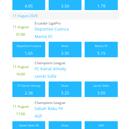
4.05
3.50
1.78
11 August 2026
Ecuador LigaPro
11 August
Deportivo Cuenca
01:00
Manta FC
Deportivo Cuenca
Draw
Manta FC
1.65
3.35
5.15
Champions League
11 August
FC Kairat Almaty
16:00
Levski Sofia
FC Kairat Almaty
Draw
Levski Sofia
2.38
3.25
3.05
Champions League
11 August
Sabah Baku FK
17:00
AGF
Sabah Baku FK
Draw
AGF