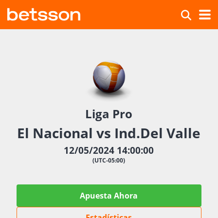
Liga Pro
El Nacional vs Ind.Del Valle
12/05/2024 14:00:00
(UTC-05:00)
Apuesta Ahora
Estadísticas