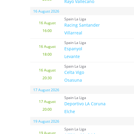
Rayo Vallecano
16 August 2026
Spain La Liga
16 August
Racing Santander
16:00
Villarreal
Spain La Liga
16 August
Espanyol
18:00
Levante
Spain La Liga
16 August
Celta Vigo
20:30
Osasuna
17 August 2026
Spain La Liga
17 August
Deportivo LA Coruna
20:00
Elche
19 August 2026
Spain La Liga
19 August