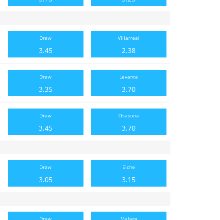
Draw
Villarreal
3.45
2.38
Draw
Levante
3.35
3.70
Draw
Osasuna
3.45
3.70
Draw
Elche
3.05
3.15
Draw
Malaga