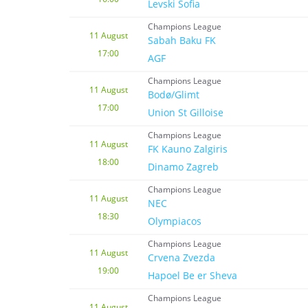
Levski Sofia
Champions League
11 August
Sabah Baku FK
17:00
AGF
Champions League
11 August
Bodø/Glimt
17:00
Union St Gilloise
Champions League
11 August
FK Kauno Zalgiris
18:00
Dinamo Zagreb
Champions League
11 August
NEC
18:30
Olympiacos
Champions League
11 August
Crvena Zvezda
19:00
Hapoel Be er Sheva
Champions League
11 August