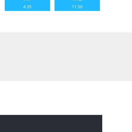
4.95
11.50