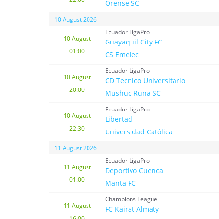
Orense SC
10 August 2026
Ecuador LigaPro
10 August
Guayaquil City FC
01:00
CS Emelec
Ecuador LigaPro
10 August
CD Tecnico Universitario
20:00
Mushuc Runa SC
Ecuador LigaPro
10 August
Libertad
22:30
Universidad Católica
11 August 2026
Ecuador LigaPro
11 August
Deportivo Cuenca
01:00
Manta FC
Champions League
11 August
FC Kairat Almaty
16:00