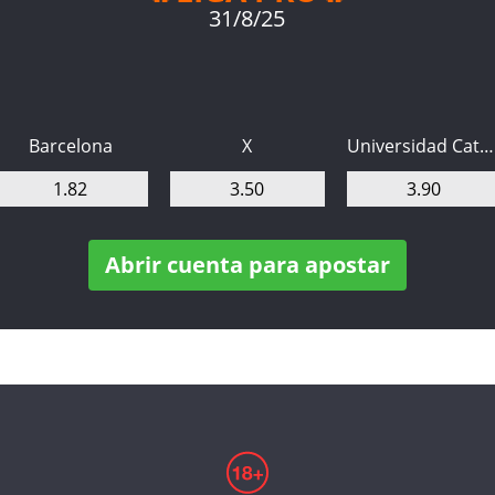
31/8/25
Barcelona
X
Universidad Catolica
1.82
3.50
3.90
Abrir cuenta para apostar