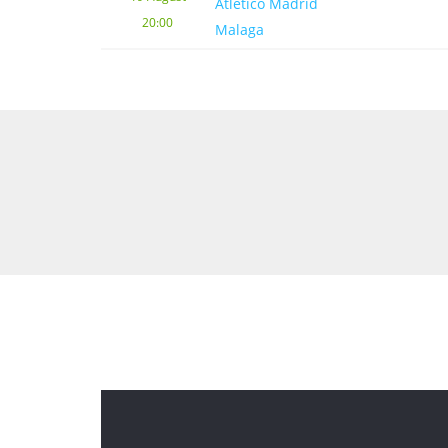
Atlético Madrid
20:00
Malaga