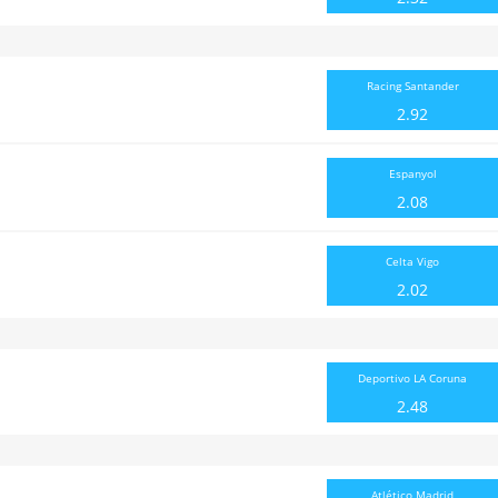
Racing Santander
2.92
Espanyol
2.08
Celta Vigo
2.02
Deportivo LA Coruna
2.48
Atlético Madrid