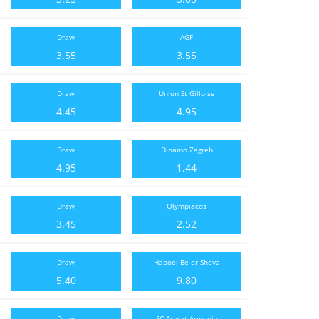
Draw
AGF
3.55
3.55
Draw
Union St Gilloise
4.45
4.95
Draw
Dinamo Zagreb
4.95
1.44
Draw
Olympiacos
3.45
2.52
Draw
Hapoel Be er Sheva
5.40
9.80
Draw
FC Ararat-Armenia