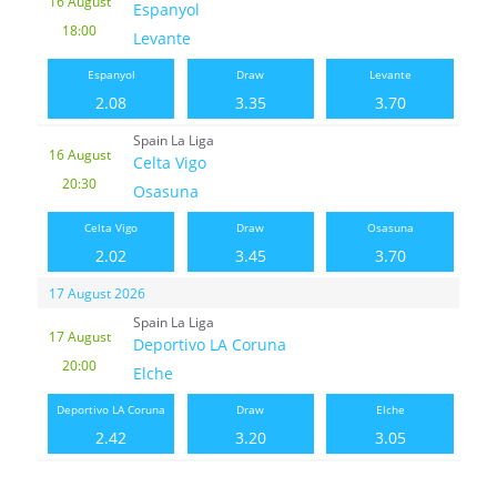
16 August
Espanyol
18:00
Levante
Espanyol
Draw
Levante
2.08
3.35
3.70
Spain La Liga
16 August
Celta Vigo
20:30
Osasuna
Celta Vigo
Draw
Osasuna
2.02
3.45
3.70
17 August 2026
Spain La Liga
17 August
Deportivo LA Coruna
20:00
Elche
Deportivo LA Coruna
Draw
Elche
2.42
3.20
3.05