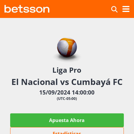
Liga Pro
El Nacional vs Cumbayá FC
15/09/2024 14:00:00
(UTC-05:00)
Apuesta Ahora
Estadísticas