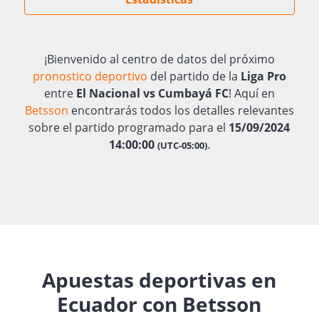
¡Bienvenido al centro de datos del próximo
pronostico deportivo
del partido de la
Liga Pro
entre
El Nacional vs Cumbayá FC
! Aquí en
Betsson
encontrarás todos los detalles relevantes
sobre el partido programado para el
15/09/2024
14:00:00
.
(UTC-05:00)
Apuestas deportivas en
Ecuador con Betsson