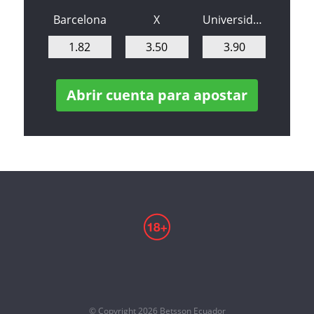
Barcelona
X
Universidad Catolica
1.82
3.50
3.90
Abrir cuenta para apostar
© Copyright
2026
Betsson Ecuador