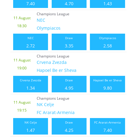
7.40
4.70
1.43
Champions League
11 August
NEC
18:30
Olympiacos
NEC
Draw
Olympiacos
2.72
3.35
2.58
Champions League
11 August
Crvena Zvezda
19:00
Hapoel Be er Sheva
Crvena Zvezda
Draw
Hapoel Be er Sheva
1.34
4.95
9.80
Champions League
11 August
NK Celje
19:15
FC Ararat-Armenia
NK Celje
Draw
FC Ararat-Armenia
1.47
4.25
7.40