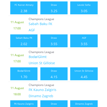
FC Kairat Almaty
Draw
Levski Sofia
2.38
3.25
3.05
Champions League
11 August
Sabah Baku FK
17:00
AGF
Sabah Baku FK
Draw
AGF
2.02
3.55
3.55
Champions League
11 August
Bodø/Glimt
17:00
Union St Gilloise
Bodø/Glimt
Draw
Union St Gilloise
1.70
4.15
4.45
Champions League
11 August
FK Kauno Zalgiris
18:00
Dinamo Zagreb
FK Kauno Zalgiris
Draw
Dinamo Zagreb