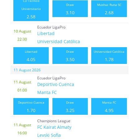
CD Tecnico
Draw
Mushuc Runa SC
Universitario
3.10
2.68
2.58
Ecuador LigaPro
10 August
Libertad
22:30
Universidad Católica
Libertad
Draw
Universidad Católica
4.05
3.50
1.78
11 August 2026
Ecuador LigaPro
11 August
Deportivo Cuenca
01:00
Manta FC
Deportivo Cuenca
Draw
Manta FC
1.70
3.25
4.95
Champions League
11 August
FC Kairat Almaty
16:00
Levski Sofia