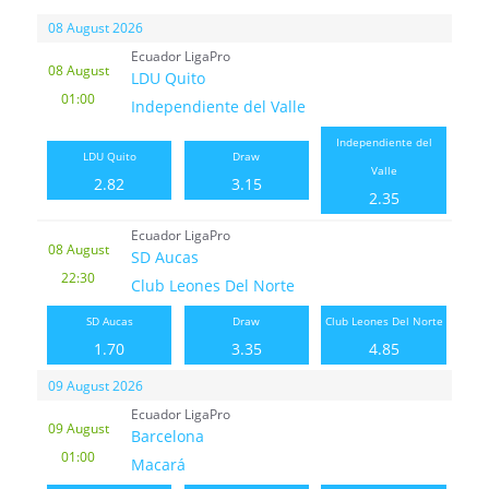
08 August 2026
Ecuador LigaPro
08 August
LDU Quito
01:00
Independiente del Valle
Independiente del
LDU Quito
Draw
Valle
2.82
3.15
2.35
Ecuador LigaPro
08 August
SD Aucas
22:30
Club Leones Del Norte
SD Aucas
Draw
Club Leones Del Norte
1.70
3.35
4.85
09 August 2026
Ecuador LigaPro
09 August
Barcelona
01:00
Macará