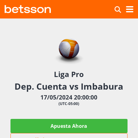
Liga Pro
Dep. Cuenta vs Imbabura
17/05/2024 20:00:00
(UTC-05:00)
Apuesta Ahora