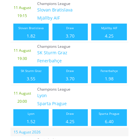
Champions League
11 August
Slovan Bratislava
19:15
Mjällby AIF
Slovan Bratislava
Draw
Mjällby AIF
1.82
3.70
4.25
Champions League
11 August
SK Sturm Graz
19:30
Fenerbahçe
SK Sturm Graz
Draw
Fenerbahçe
3.55
3.70
1.98
Champions League
11 August
Lyon
20:00
Sparta Prague
Lyon
Draw
Sparta Prague
1.52
4.25
6.40
15 August 2026