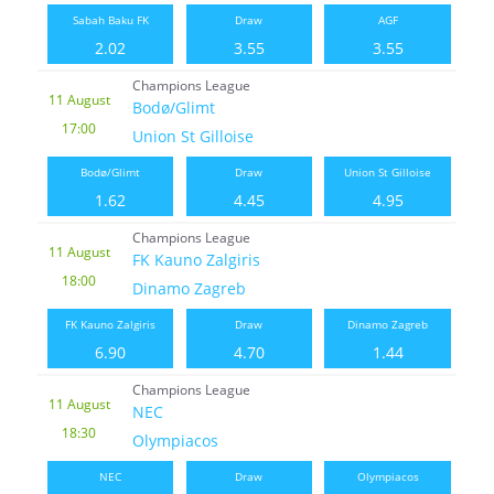
Sabah Baku FK
Draw
AGF
2.02
3.55
3.55
Champions League
11 August
Bodø/Glimt
17:00
Union St Gilloise
Bodø/Glimt
Draw
Union St Gilloise
1.62
4.45
4.95
Champions League
11 August
FK Kauno Zalgiris
18:00
Dinamo Zagreb
FK Kauno Zalgiris
Draw
Dinamo Zagreb
6.90
4.70
1.44
Champions League
11 August
NEC
18:30
Olympiacos
NEC
Draw
Olympiacos