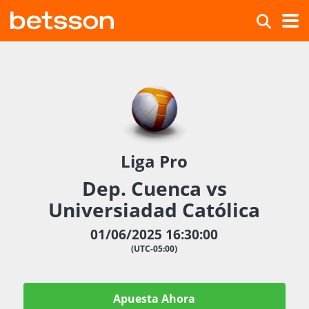
Liga Pro
Dep. Cuenca vs
Universiadad Católica
01/06/2025 16:30:00
(UTC-05:00)
Apuesta Ahora