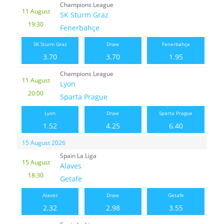
Champions League
11 August
SK Sturm Graz
19:30
Fenerbahçe
SK Sturm Graz
Draw
Fenerbahçe
3.70
3.70
1.95
Champions League
11 August
Lyon
20:00
Sparta Prague
Lyon
Draw
Sparta Prague
1.52
4.25
6.40
15 August 2026
Spain La Liga
15 August
Alaves
18:30
Getafe
Alaves
Draw
Getafe
2.32
2.98
3.55