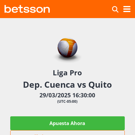
Liga Pro
Dep. Cuenca vs Quito
29/03/2025 16:30:00
(UTC-05:00)
Apuesta Ahora