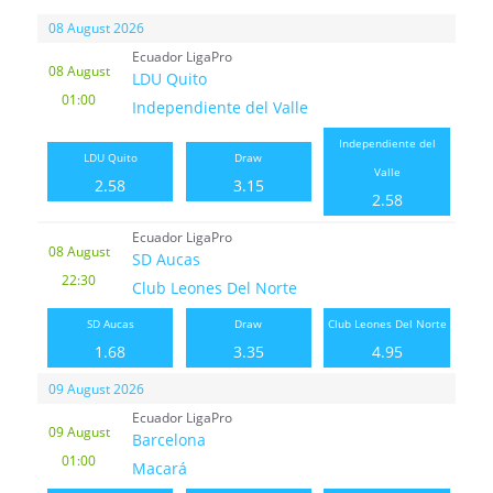
08 August 2026
Ecuador LigaPro
08 August
LDU Quito
01:00
Independiente del Valle
Independiente del
LDU Quito
Draw
Valle
2.58
3.15
2.58
Ecuador LigaPro
08 August
SD Aucas
22:30
Club Leones Del Norte
SD Aucas
Draw
Club Leones Del Norte
1.68
3.35
4.95
09 August 2026
Ecuador LigaPro
09 August
Barcelona
01:00
Macará