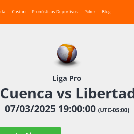
ida
Casino
Pronósticos Deportivos
Poker
Blog
Liga Pro
 Cuenca vs Libertad
07/03/2025 19:00:00
(UTC-05:00)