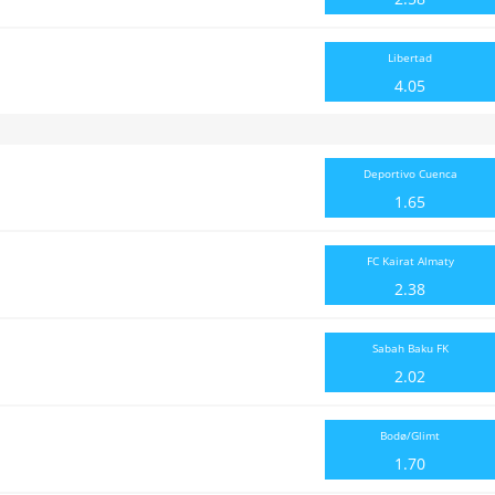
Libertad
4.05
Deportivo Cuenca
1.65
FC Kairat Almaty
2.38
Sabah Baku FK
2.02
Bodø/Glimt
1.70