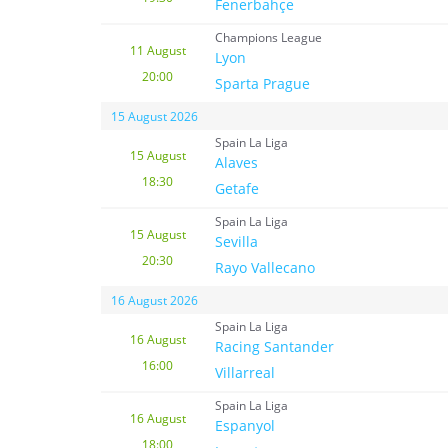
Fenerbahçe
Champions League
11 August
Lyon
20:00
Sparta Prague
15 August 2026
Spain La Liga
15 August
Alaves
18:30
Getafe
Spain La Liga
15 August
Sevilla
20:30
Rayo Vallecano
16 August 2026
Spain La Liga
16 August
Racing Santander
16:00
Villarreal
Spain La Liga
16 August
Espanyol
18:00