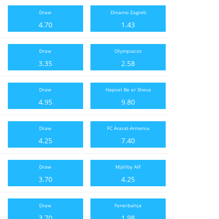
Draw
Dinamo Zagreb
4.70
1.43
Draw
Olympiacos
3.35
2.58
Draw
Hapoel Be er Sheva
4.95
9.80
Draw
FC Ararat-Armenia
4.25
7.40
Draw
Mjällby AIF
3.70
4.25
Draw
Fenerbahçe
3.70
1.98