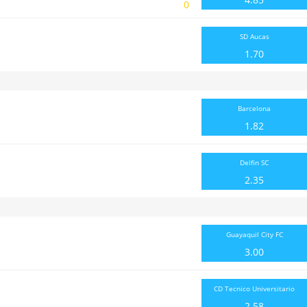
0
SD Aucas
1.70
Barcelona
1.82
Delfin SC
2.35
Guayaquil City FC
3.00
CD Tecnico Universitario
2.58