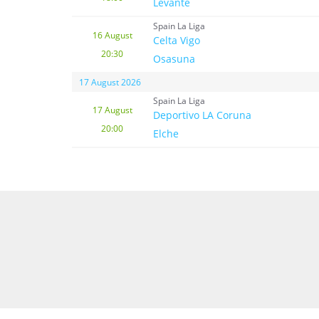
Levante
Spain La Liga
16 August
Celta Vigo
20:30
Osasuna
17 August 2026
Spain La Liga
17 August
Deportivo LA Coruna
20:00
Elche