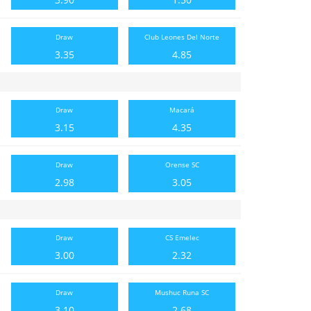
Draw
Club Leones Del Norte
3.35
4.85
Draw
Macará
3.15
4.35
Draw
Orense SC
2.98
3.05
Draw
CS Emelec
3.00
2.32
Draw
Mushuc Runa SC
3.10
2.68