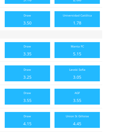
Draw
Universidad Católica
3.50
1.78
Draw
Manta FC
3.35
5.15
Draw
Levski Sofia
3.25
3.05
Draw
AGF
3.55
3.55
Draw
Union St Gilloise
4.15
4.45