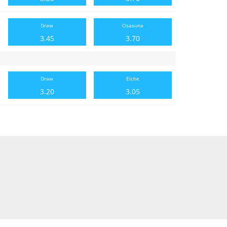
Draw
Osasuna
3.45
3.70
Draw
Elche
3.20
3.05