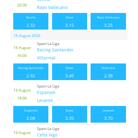
20:30
Rayo Vallecano
Sevilla
Draw
Rayo Vallecano
2.32
3.15
3.25
16 August 2026
Spain La Liga
16 August
Racing Santander
16:00
Villarreal
Racing Santander
Draw
Villarreal
2.92
3.45
2.38
Spain La Liga
16 August
Espanyol
18:00
Levante
Espanyol
Draw
Levante
2.08
3.35
3.70
Spain La Liga
16 August
Celta Vigo