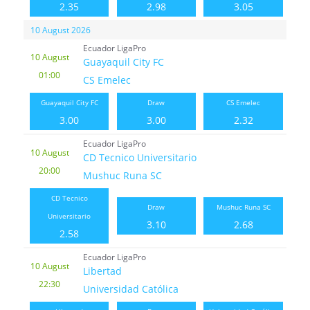
2.35
2.98
3.05
10 August 2026
Ecuador LigaPro
10 August
Guayaquil City FC
01:00
CS Emelec
Guayaquil City FC
Draw
CS Emelec
3.00
3.00
2.32
Ecuador LigaPro
10 August
CD Tecnico Universitario
20:00
Mushuc Runa SC
CD Tecnico
Draw
Mushuc Runa SC
Universitario
3.10
2.68
2.58
Ecuador LigaPro
10 August
Libertad
22:30
Universidad Católica