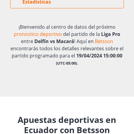
Estadísticas
¡Bienvenido al centro de datos del próximo
pronostico deportivo
del partido de la
Liga Pro
entre
Delfín vs Macará
! Aquí en
Betsson
encontrarás todos los detalles relevantes sobre el
partido programado para el
19/04/2024 15:00:00
.
(UTC-05:00)
Apuestas deportivas en
Ecuador con Betsson