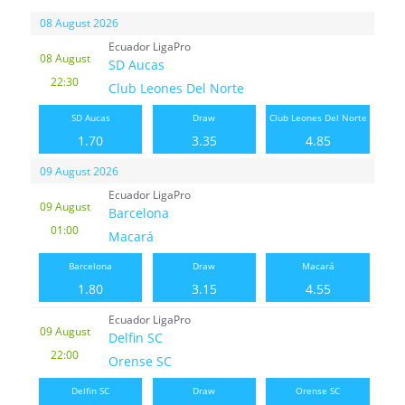
08 August 2026
Ecuador LigaPro
08 August
SD Aucas
22:30
Club Leones Del Norte
SD Aucas
Draw
Club Leones Del Norte
1.70
3.35
4.85
09 August 2026
Ecuador LigaPro
09 August
Barcelona
01:00
Macará
Barcelona
Draw
Macará
1.80
3.15
4.55
Ecuador LigaPro
09 August
Delfin SC
22:00
Orense SC
Delfin SC
Draw
Orense SC