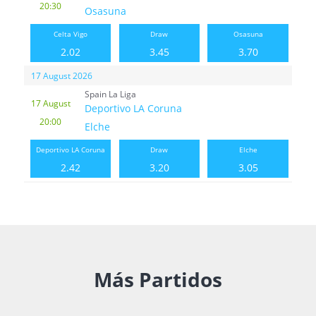
20:30
Osasuna
Celta Vigo
Draw
Osasuna
2.02
3.45
3.70
17 August 2026
Spain La Liga
17 August
Deportivo LA Coruna
20:00
Elche
Deportivo LA Coruna
Draw
Elche
2.42
3.20
3.05
Más Partidos