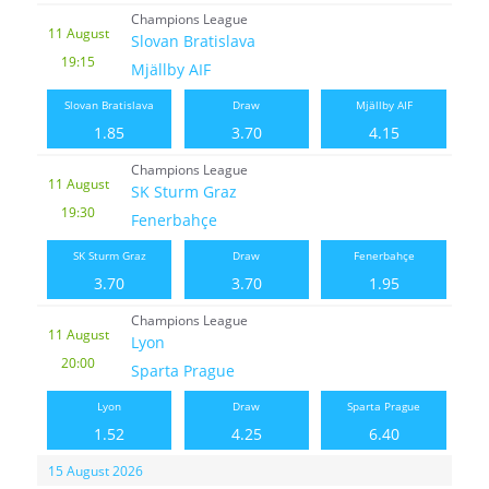
Champions League
11 August
Slovan Bratislava
19:15
Mjällby AIF
Slovan Bratislava
Draw
Mjällby AIF
1.85
3.70
4.15
Champions League
11 August
SK Sturm Graz
19:30
Fenerbahçe
SK Sturm Graz
Draw
Fenerbahçe
3.70
3.70
1.95
Champions League
11 August
Lyon
20:00
Sparta Prague
Lyon
Draw
Sparta Prague
1.52
4.25
6.40
15 August 2026