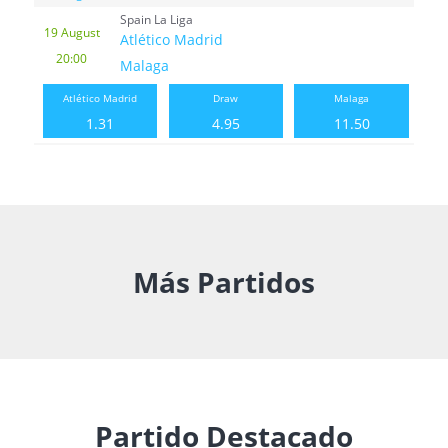
Spain La Liga
19 August
Atlético Madrid
20:00
Malaga
Atlético Madrid
Draw
Malaga
1.31
4.95
11.50
Más Partidos
Partido Destacado