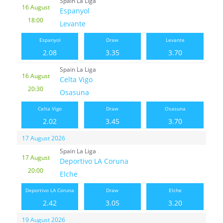
Spain La Liga
16 August
Espanyol
18:00
Levante
Espanyol
Draw
Levante
2.08
3.35
3.70
Spain La Liga
16 August
Celta Vigo
20:30
Osasuna
Celta Vigo
Draw
Osasuna
2.02
3.45
3.70
17 August 2026
Spain La Liga
17 August
Deportivo LA Coruna
20:00
Elche
Deportivo LA Coruna
Draw
Elche
2.42
3.05
3.20
19 August 2026