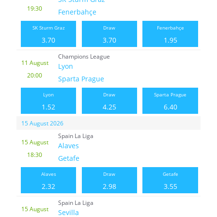
19:30
Fenerbahçe
SK Sturm Graz
Draw
Fenerbahçe
3.70
3.70
1.95
Champions League
11 August
Lyon
20:00
Sparta Prague
Lyon
Draw
Sparta Prague
1.52
4.25
6.40
15 August 2026
Spain La Liga
15 August
Alaves
18:30
Getafe
Alaves
Draw
Getafe
2.32
2.98
3.55
Spain La Liga
15 August
Sevilla