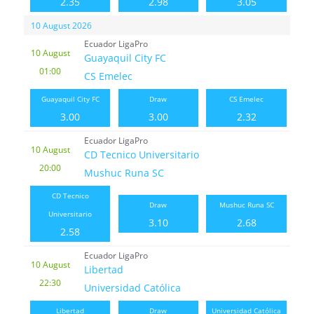
2.35
2.98
3.05
10 August 2026
Ecuador LigaPro
10 August
Guayaquil City FC
01:00
CS Emelec
Guayaquil City FC
Draw
CS Emelec
3.00
3.00
2.32
Ecuador LigaPro
10 August
CD Tecnico Universitario
20:00
Mushuc Runa SC
CD Tecnico
Draw
Mushuc Runa SC
Universitario
3.10
2.68
2.58
Ecuador LigaPro
10 August
Libertad
22:30
Universidad Católica
Libertad
Draw
Universidad Católica