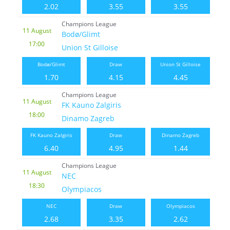
2.02
3.55
3.55
Champions League
11 August
Bodø/Glimt
17:00
Union St Gilloise
Bodø/Glimt
Draw
Union St Gilloise
1.70
4.15
4.45
Champions League
11 August
FK Kauno Zalgiris
18:00
Dinamo Zagreb
FK Kauno Zalgiris
Draw
Dinamo Zagreb
6.40
4.95
1.44
Champions League
11 August
NEC
18:30
Olympiacos
NEC
Draw
Olympiacos
2.68
3.35
2.62