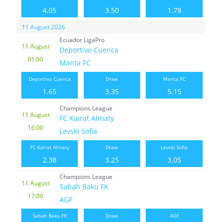
4.05
3.50
1.78
11 August 2026
Ecuador LigaPro
11 August
Deportivo Cuenca
01:00
Manta FC
Deportivo Cuenca
Draw
Manta FC
1.65
3.35
5.15
Champions League
11 August
FC Kairat Almaty
16:00
Levski Sofia
FC Kairat Almaty
Draw
Levski Sofia
2.38
3.25
3.05
Champions League
11 August
Sabah Baku FK
17:00
AGF
Sabah Baku FK
Draw
AGF