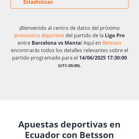
Estadísticas
¡Bienvenido al centro de datos del próximo
pronostico deportivo
del partido de la
Liga Pro
entre
Barcelona vs Manta
! Aquí en
Betsson
encontrarás todos los detalles relevantes sobre el
partido programado para el
14/06/2025 17:30:00
.
(UTC-05:00)
Apuestas deportivas en
Ecuador con Betsson