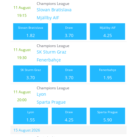
Champions League
11 August
Slovan Bratislava
19:15
Mjällby AIF
Slovan Bratislava
Draw
Mjällby AIF
1.82
3.70
4.25
Champions League
11 August
SK Sturm Graz
19:30
Fenerbahçe
SK Sturm Graz
Draw
Fenerbahçe
3.70
3.70
1.95
Champions League
11 August
Lyon
20:00
Sparta Prague
Lyon
Draw
Sparta Prague
1.55
4.25
5.90
15 August 2026