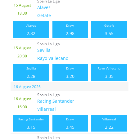
Spain La Liga
15 August
Alaves
18:30
Getafe
Alaves
Draw
Getafe
2.32
2.98
3.55
Spain La Liga
15 August
Sevilla
20:30
Rayo Vallecano
Sevilla
Draw
Rayo Vallecano
2.28
3.20
3.35
16 August 2026
Spain La Liga
16 August
Racing Santander
16:00
Villarreal
Racing Santander
Draw
Villarreal
3.15
3.45
2.22
Spain La Liga