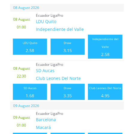
08 August 2026
Ecuador LigaPro
08 August
LDU Quito
01:00
Independiente del Valle
Independiente del
LDU Quito
Draw
Valle
2.58
3.15
2.58
Ecuador LigaPro
08 August
SD Aucas
22:30
Club Leones Del Norte
SD Aucas
Draw
Club Leones Del Norte
1.68
3.35
4.95
09 August 2026
Ecuador LigaPro
09 August
Barcelona
01:00
Macará