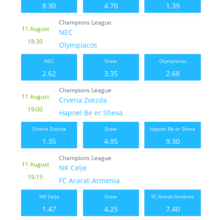
8.30
4.70
1.39
Champions League
11 August
NEC
18:30
Olympiacos
NEC
Draw
Olympiacos
2.62
3.35
2.68
Champions League
11 August
Crvena Zvezda
19:00
Hapoel Be er Sheva
Crvena Zvezda
Draw
Hapoel Be er Sheva
1.35
4.95
9.30
Champions League
11 August
NK Celje
19:15
FC Ararat-Armenia
NK Celje
Draw
FC Ararat-Armenia
1.47
4.25
7.40