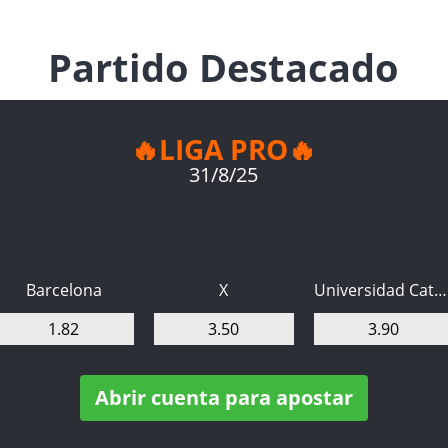
Partido Destacado
🔥LIGA PRO🔥
31/8/25
Barcelona
X
Universidad Catolica
1.82
3.50
3.90
Abrir cuenta para apostar