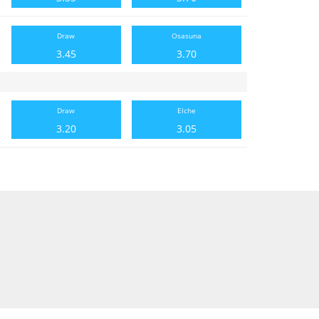
Draw
Osasuna
3.45
3.70
Draw
Elche
3.20
3.05