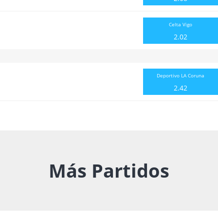
Celta Vigo
2.02
Deportivo LA Coruna
2.42
Más Partidos