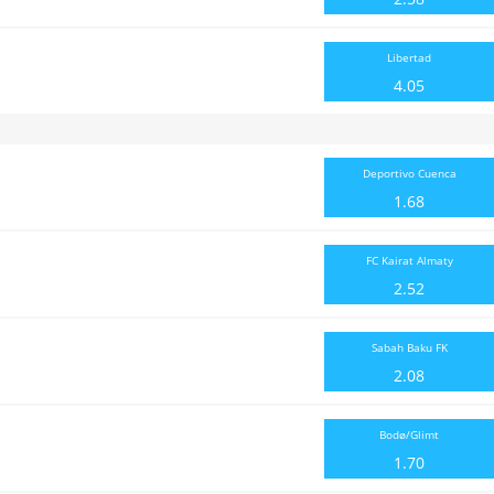
Libertad
4.05
Deportivo Cuenca
1.68
FC Kairat Almaty
2.52
Sabah Baku FK
2.08
Bodø/Glimt
1.70