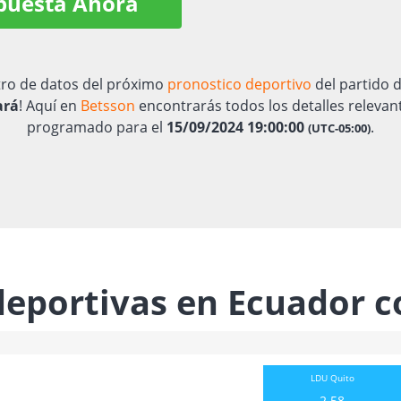
puesta Ahora
ntro de datos del próximo
pronostico deportivo
del partido 
ará
! Aquí en
Betsson
encontrarás todos los detalles relevan
programado para el
15/09/2024 19:00:00
.
(UTC-05:00)
deportivas en Ecuador c
LDU Quito
2.58