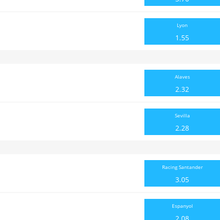
Lyon
1.55
Alaves
2.32
Sevilla
2.28
Racing Santander
3.05
Espanyol
2.08