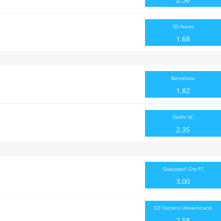
SD Aucas
1.68
Barcelona
1.82
Delfin SC
2.35
Guayaquil City FC
3.00
CD Tecnico Universitario
2.58