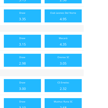
Draw
Club Leones Del Norte
3.35
4.95
Draw
Macará
3.15
4.35
Draw
Orense SC
2.98
3.05
Draw
CS Emelec
3.00
2.32
Draw
Mushuc Runa SC
3.10
2.68