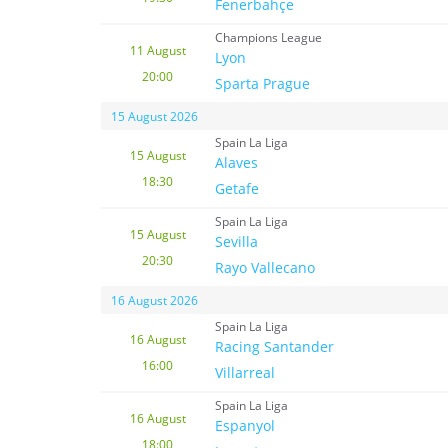
Fenerbahçe
Champions League
11 August
Lyon
20:00
Sparta Prague
15 August 2026
Spain La Liga
15 August
Alaves
18:30
Getafe
Spain La Liga
15 August
Sevilla
20:30
Rayo Vallecano
16 August 2026
Spain La Liga
16 August
Racing Santander
16:00
Villarreal
Spain La Liga
16 August
Espanyol
18:00