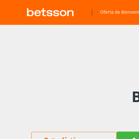
Oferta de Bienven