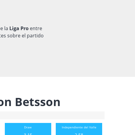
de la
Liga Pro
entre
tes sobre el partido
on Betsson
Draw
Independiente del Valle
3.15
2.58