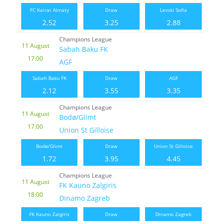
FC Kairat Almaty
Draw
Levski Sofia
2.52
3.25
2.88
Champions League
11 August
Sabah Baku FK
17:00
AGF
Sabah Baku FK
Draw
AGF
2.12
3.55
3.35
Champions League
11 August
Bodø/Glimt
17:00
Union St Gilloise
Bodø/Glimt
Draw
Union St Gilloise
1.72
3.95
4.45
Champions League
11 August
FK Kauno Zalgiris
18:00
Dinamo Zagreb
FK Kauno Zalgiris
Draw
Dinamo Zagreb