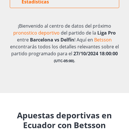
Estadísticas
¡Bienvenido al centro de datos del próximo
pronostico deportivo
del partido de la
Liga Pro
entre
Barcelona vs Delfín
! Aquí en
Betsson
encontrarás todos los detalles relevantes sobre el
partido programado para el
27/10/2024 18:00:00
.
(UTC-05:00)
Apuestas deportivas en
Ecuador con Betsson