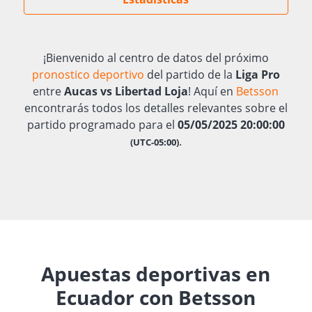
¡Bienvenido al centro de datos del próximo
pronostico deportivo
del partido de la
Liga Pro
entre
Aucas vs Libertad Loja
! Aquí en
Betsson
encontrarás todos los detalles relevantes sobre el
partido programado para el
05/05/2025 20:00:00
.
(UTC-05:00)
Apuestas deportivas en
Ecuador con Betsson