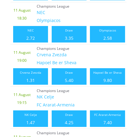
Champions League
11 August
NEC
18:30
Olympiacos
NEC
Draw
Olympiacos
2.72
3.35
2.58
Champions League
11 August
Crvena Zvezda
19:00
Hapoel Be er Sheva
Crvena Zvezda
Draw
Hapoel Be er Sheva
1.31
5.40
9.80
Champions League
11 August
NK Celje
19:15
FC Ararat-Armenia
NK Celje
Draw
FC Ararat-Armenia
1.47
4.25
7.40
Champions League
11 August