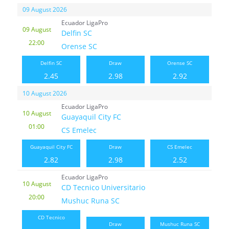
09 August 2026
Ecuador LigaPro
09 August
Delfin SC
22:00
Orense SC
Delfin SC
Draw
Orense SC
2.45
2.98
2.92
10 August 2026
Ecuador LigaPro
10 August
Guayaquil City FC
01:00
CS Emelec
Guayaquil City FC
Draw
CS Emelec
2.82
2.98
2.52
Ecuador LigaPro
10 August
CD Tecnico Universitario
20:00
Mushuc Runa SC
CD Tecnico
Draw
Mushuc Runa SC