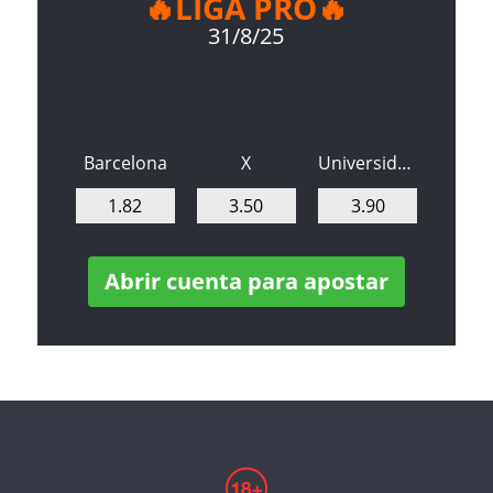
🔥LIGA PRO🔥
31/8/25
Barcelona
X
Universidad Catolica
1.82
3.50
3.90
Abrir cuenta para apostar