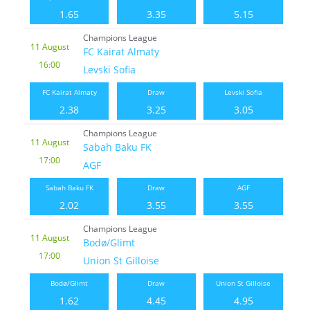
1.65
3.35
5.15
Champions League
11 August
FC Kairat Almaty
16:00
Levski Sofia
FC Kairat Almaty
Draw
Levski Sofia
2.38
3.25
3.05
Champions League
11 August
Sabah Baku FK
17:00
AGF
Sabah Baku FK
Draw
AGF
2.02
3.55
3.55
Champions League
11 August
Bodø/Glimt
17:00
Union St Gilloise
Bodø/Glimt
Draw
Union St Gilloise
1.62
4.45
4.95