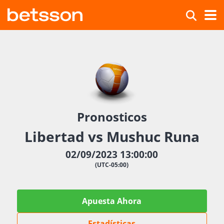
Pronosticos
Libertad vs Mushuc Runa
02/09/2023 13:00:00
(UTC-05:00)
Apuesta Ahora
Estadísticas