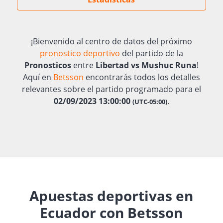
¡Bienvenido al centro de datos del próximo
pronostico deportivo
del partido de la
Pronosticos
entre
Libertad vs Mushuc Runa
!
Aquí en
Betsson
encontrarás todos los detalles
relevantes sobre el partido programado para el
02/09/2023 13:00:00
.
(UTC-05:00)
Apuestas deportivas en
Ecuador con Betsson