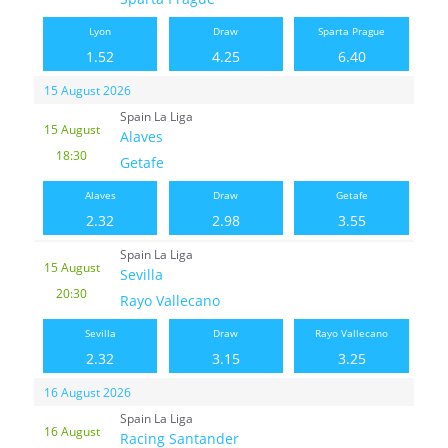
Lyon
Draw
Sparta Prague
1.52
4.25
6.40
15 August 2026
Spain La Liga
15 August
Alaves
18:30
Getafe
Alaves
Draw
Getafe
2.32
2.98
3.55
Spain La Liga
15 August
Sevilla
20:30
Rayo Vallecano
Sevilla
Draw
Rayo Vallecano
2.32
3.15
3.25
16 August 2026
Spain La Liga
16 August
Racing Santander