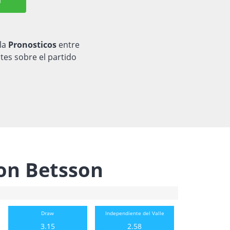
 la
Pronosticos
entre
tes sobre el partido
on Betsson
Draw
Independiente del Valle
3.15
2.58