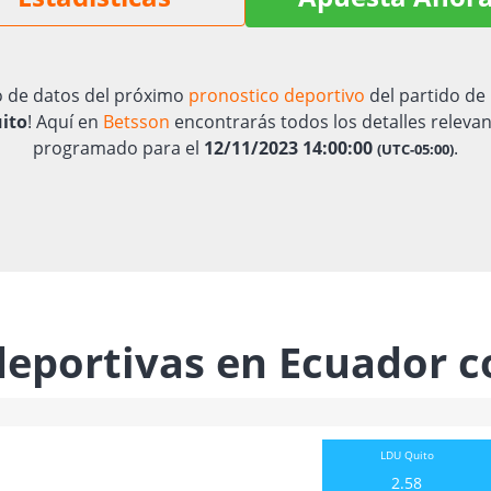
ro de datos del próximo
pronostico deportivo
del partido de
uito
! Aquí en
Betsson
encontrarás todos los detalles relevan
programado para el
12/11/2023 14:00:00
.
(UTC-05:00)
deportivas en Ecuador c
LDU Quito
2.58