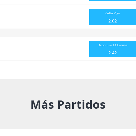
Celta Vigo
2.02
Deportivo LA Coruna
2.42
Más Partidos