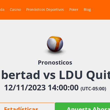
ida
Casino
Pronósticos Deportivos
Poker
Blog
Pronosticos
ibertad vs LDU Qui
12/11/2023 14:00:00
(UTC-05:00)
Estadísticas
Apuesta Ahor