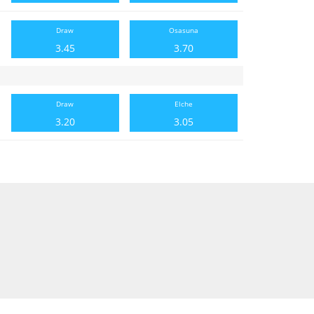
Draw
Osasuna
3.45
3.70
Draw
Elche
3.20
3.05