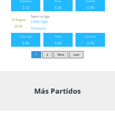
Espanyol
Draw
Levante
2.12
3.25
3.70
Spain La Liga
16 August
Celta Vigo
20:30
Osasuna
Celta Vigo
Draw
Osasuna
2.02
3.45
3.70
1
2
Next
Last
Más Partidos