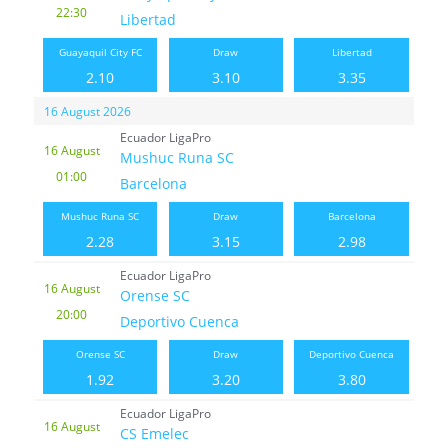
22:30
Libertad
Guayaquil City FC
Draw
Libertad
2.10
3.10
3.35
16 August 2026
Ecuador LigaPro
16 August
Mushuc Runa SC
01:00
Barcelona
Mushuc Runa SC
Draw
Barcelona
2.28
3.15
2.98
Ecuador LigaPro
16 August
Orense SC
20:00
Deportivo Cuenca
Orense SC
Draw
Deportivo Cuenca
1.92
3.20
3.80
Ecuador LigaPro
16 August
CS Emelec