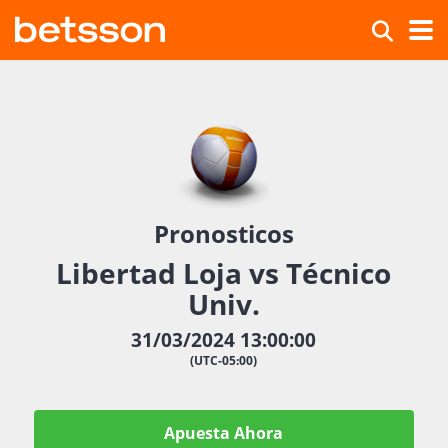
Pronosticos
Libertad Loja vs Técnico
Univ.
31/03/2024 13:00:00
(UTC-05:00)
Apuesta Ahora