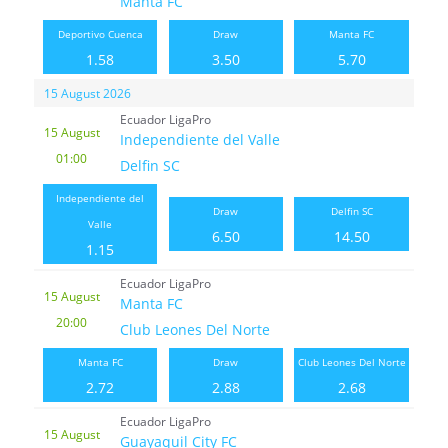
Manta FC
Deportivo Cuenca
Draw
Manta FC
1.58
3.50
5.70
15 August 2026
Ecuador LigaPro
15 August
Independiente del Valle
01:00
Delfin SC
Independiente del
Draw
Delfin SC
Valle
6.50
14.50
1.15
Ecuador LigaPro
15 August
Manta FC
20:00
Club Leones Del Norte
Manta FC
Draw
Club Leones Del Norte
2.72
2.88
2.68
Ecuador LigaPro
15 August
Guayaquil City FC