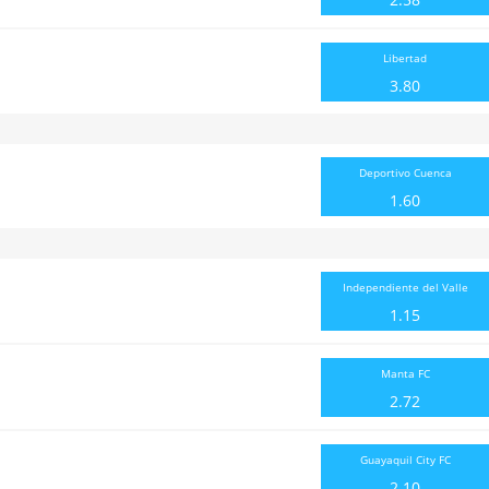
Libertad
3.80
Deportivo Cuenca
1.60
Independiente del Valle
1.15
Manta FC
2.72
Guayaquil City FC
2.10