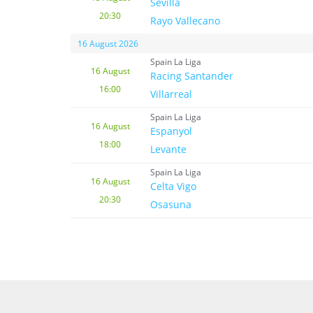
Sevilla
20:30
Rayo Vallecano
16 August 2026
Spain La Liga
16 August
Racing Santander
16:00
Villarreal
Spain La Liga
16 August
Espanyol
18:00
Levante
Spain La Liga
16 August
Celta Vigo
20:30
Osasuna