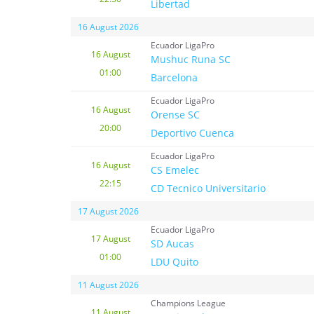
Libertad
16 August 2026
Ecuador LigaPro
16 August
Mushuc Runa SC
01:00
Barcelona
Ecuador LigaPro
16 August
Orense SC
20:00
Deportivo Cuenca
Ecuador LigaPro
16 August
CS Emelec
22:15
CD Tecnico Universitario
17 August 2026
Ecuador LigaPro
17 August
SD Aucas
01:00
LDU Quito
11 August 2026
Champions League
11 August