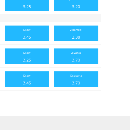
3.25
3.20
Draw
Villarreal
3.45
2.38
Draw
Levante
3.25
3.70
Draw
Osasuna
3.45
3.70