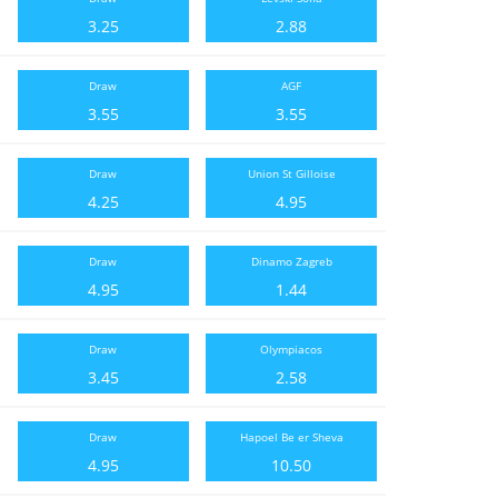
3.25
2.88
Draw
AGF
3.55
3.55
Draw
Union St Gilloise
4.25
4.95
Draw
Dinamo Zagreb
4.95
1.44
Draw
Olympiacos
3.45
2.58
Draw
Hapoel Be er Sheva
4.95
10.50