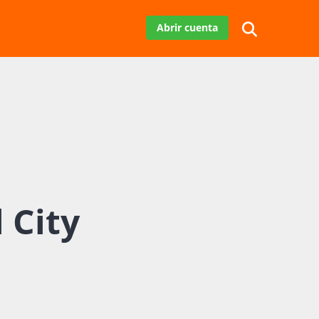
Abrir cuenta
 City