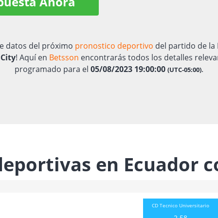
puesta Ahora
de datos del próximo
pronostico deportivo
del partido de la
City
! Aquí en
Betsson
encontrarás todos los detalles releva
programado para el
05/08/2023 19:00:00
.
(UTC-05:00)
deportivas en Ecuador c
CD Tecnico Universitario
2.58