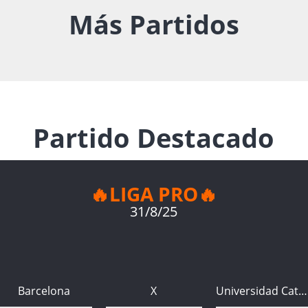
Más Partidos
Partido Destacado
🔥LIGA PRO🔥
31/8/25
Barcelona
X
Universidad Catolica