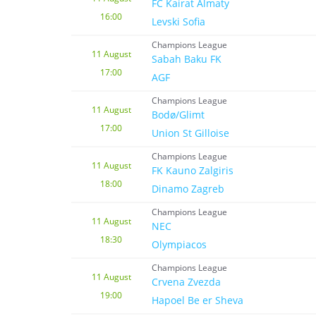
FC Kairat Almaty
16:00
Levski Sofia
Champions League
11 August
Sabah Baku FK
17:00
AGF
Champions League
11 August
Bodø/Glimt
17:00
Union St Gilloise
Champions League
11 August
FK Kauno Zalgiris
18:00
Dinamo Zagreb
Champions League
11 August
NEC
18:30
Olympiacos
Champions League
11 August
Crvena Zvezda
19:00
Hapoel Be er Sheva