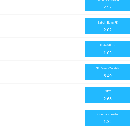
2.52
Sabah Baku FK
2.02
Bodø/Glimt
1.65
FK Kauno Zalgiris
6.40
NEC
2.68
Crvena Zvezda
1.32