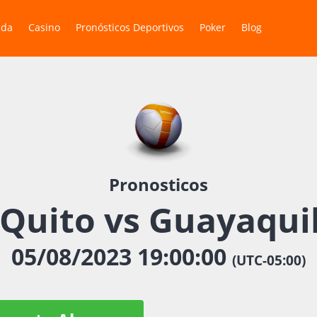
ida
Casino
Pronósticos Deportivos
Poker
Blog
Pronosticos
Quito vs Guayaquil
05/08/2023 19:00:00
(UTC-05:00)