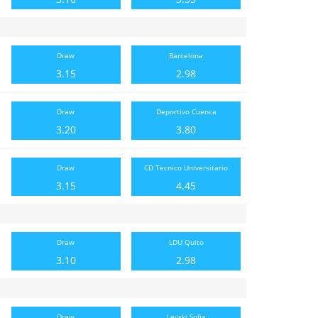
Draw
Barcelona
3.15
2.98
Draw
Deportivo Cuenca
3.20
3.80
Draw
CD Tecnico Universitario
3.15
4.45
Draw
LDU Quito
3.10
2.98
Draw
Levski Sofia