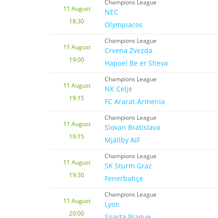
Champions League
11 August
NEC
18:30
Olympiacos
Champions League
11 August
Crvena Zvezda
19:00
Hapoel Be er Sheva
Champions League
11 August
NK Celje
19:15
FC Ararat-Armenia
Champions League
11 August
Slovan Bratislava
19:15
Mjällby AIF
Champions League
11 August
SK Sturm Graz
19:30
Fenerbahçe
Champions League
11 August
Lyon
20:00
Sparta Prague