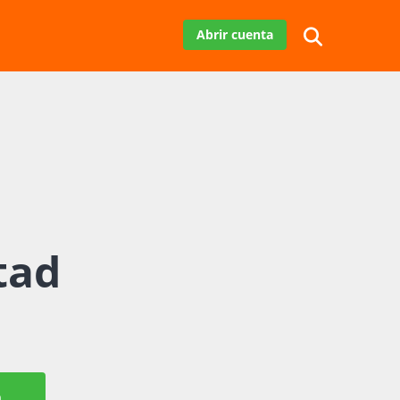
Abrir cuenta
rtad
a