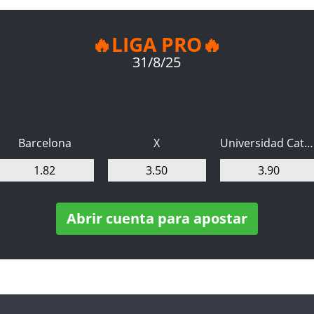
🔥LIGA PRO🔥
31/8/25
Barcelona
X
Universidad Catolica
1.82
3.50
3.90
Abrir cuenta para apostar