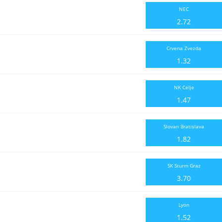
NEC
2.72
Crvena Zvezda
1.32
NK Celje
1.47
Slovan Bratislava
1.82
SK Sturm Graz
3.70
Lyon
1.52