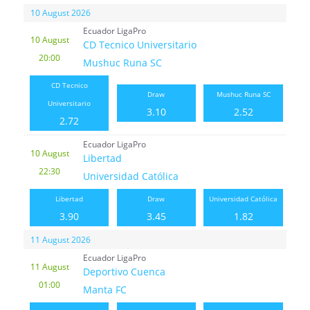
10 August 2026
Ecuador LigaPro
10 August
CD Tecnico Universitario
20:00
Mushuc Runa SC
CD Tecnico
Draw
Mushuc Runa SC
Universitario
3.10
2.52
2.72
Ecuador LigaPro
10 August
Libertad
22:30
Universidad Católica
Libertad
Draw
Universidad Católica
3.90
3.45
1.82
11 August 2026
Ecuador LigaPro
11 August
Deportivo Cuenca
01:00
Manta FC