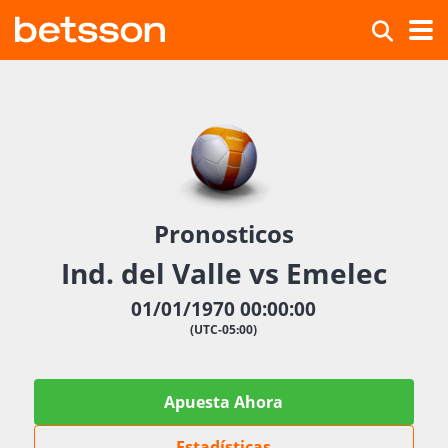
Pronosticos
Ind. del Valle vs Emelec
01/01/1970 00:00:00
(UTC-05:00)
Apuesta Ahora
Estadísticas