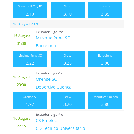
Guayaquil City FC
Draw
Libertad
2.10
3.10
3.35
16 August 2026
Ecuador LigaPro
16 August
Mushuc Runa SC
01:00
Barcelona
Mushuc Runa SC
Draw
Barcelona
2.22
3.25
3.00
Ecuador LigaPro
16 August
Orense SC
20:00
Deportivo Cuenca
Orense SC
Draw
Deportivo Cuenca
1.92
3.20
3.80
Ecuador LigaPro
16 August
CS Emelec
22:15
CD Tecnico Universitario