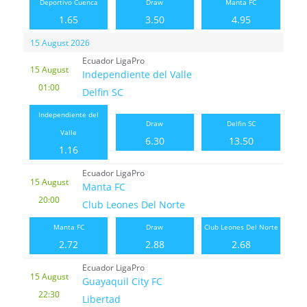
Deportivo Cuenca
Draw
Manta FC
1.65
3.50
4.95
15 August 2026
Ecuador LigaPro
15 August
Independiente del Valle
01:00
Delfin SC
Independiente del
Draw
Delfin SC
Valle
6.30
13.50
1.16
Ecuador LigaPro
15 August
Manta FC
20:00
Club Leones Del Norte
Manta FC
Draw
Club Leones Del Norte
2.72
2.88
2.68
Ecuador LigaPro
15 August
Guayaquil City FC
22:30
Libertad