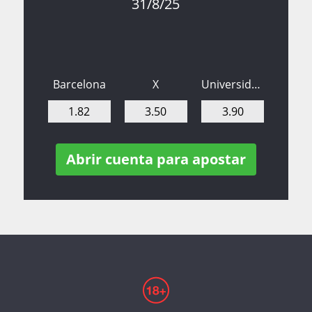
31/8/25
Barcelona
X
Universidad Catolica
1.82
3.50
3.90
Abrir cuenta para apostar