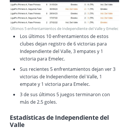
Últimos 5 enfrentamientos de Independiente del Valle y Emelec
Los últimos 10 enfrentamientos de estos
clubes dejan registro de 6 victorias para
Independiente del Valle, 3 empates y 1
victoria para Emelec.
Sus recientes 5 enfrentamientos dejan ver 3
victorias de Independiente del Valle, 1
empate y 1 victoria para Emelec.
3 de sus últimos 5 juegos terminaron con
más de 2.5 goles.
Estadísticas de Independiente del
Valle