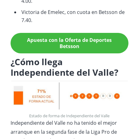
4.00.
Victoria de Emelec, con cuota en Betsson de
7.40.
Apuesta con la Oferta de Deportes
Betsson
¿Cómo llega
Independiente del Valle?
Estado de forma de Independiente del Valle
Independiente del Valle no ha tenido el mejor
arranque en la segunda fase de la Liga Pro de