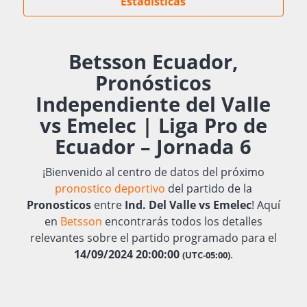
Estadísticas
Betsson Ecuador,
Pronósticos
Independiente del Valle
vs Emelec | Liga Pro de
Ecuador – Jornada 6
¡Bienvenido al centro de datos del próximo
pronostico deportivo
del partido de la
Pronosticos
entre
Ind. Del Valle vs Emelec
! Aquí
en
Betsson
encontrarás todos los detalles
relevantes sobre el partido programado para el
14/09/2024 20:00:00
.
(UTC-05:00)