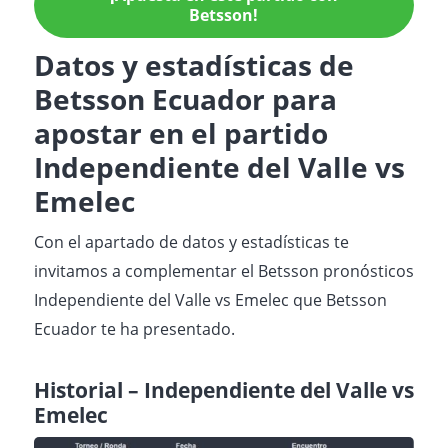
Betsson!
Datos y estadísticas de
Betsson Ecuador para
apostar en el partido
Independiente del Valle vs
Emelec
Con el apartado de datos y estadísticas te
invitamos a complementar el Betsson pronósticos
Independiente del Valle vs Emelec que Betsson
Ecuador te ha presentado.
Historial – Independiente del Valle vs
Emelec