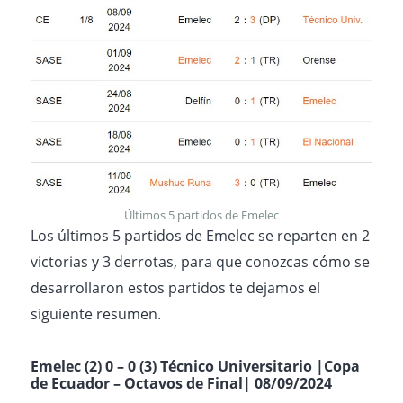
Últimos 5 partidos de Emelec
Los últimos 5 partidos de Emelec se reparten en 2
victorias y 3 derrotas, para que conozcas cómo se
desarrollaron estos partidos te dejamos el
siguiente resumen.
Emelec (2) 0 – 0 (3) Técnico Universitario |Copa
de Ecuador – Octavos de Final| 08/09/2024