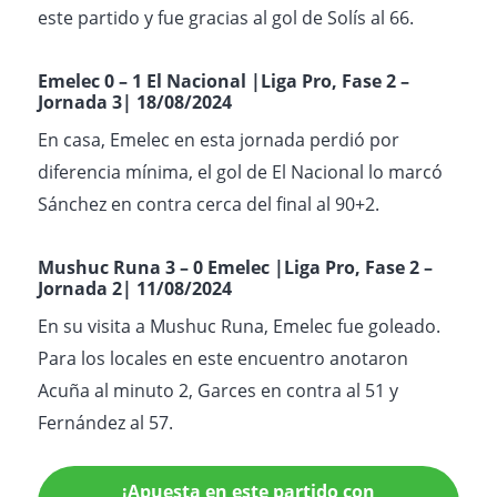
este partido y fue gracias al gol de Solís al 66.
Emelec 0 – 1 El Nacional |Liga Pro, Fase 2 –
Jornada 3| 18/08/2024
En casa, Emelec en esta jornada perdió por
diferencia mínima, el gol de El Nacional lo marcó
Sánchez en contra cerca del final al 90+2.
Mushuc Runa 3 – 0 Emelec |Liga Pro, Fase 2 –
Jornada 2| 11/08/2024
En su visita a Mushuc Runa, Emelec fue goleado.
Para los locales en este encuentro anotaron
Acuña al minuto 2, Garces en contra al 51 y
Fernández al 57.
¡
Apuesta en este partido con