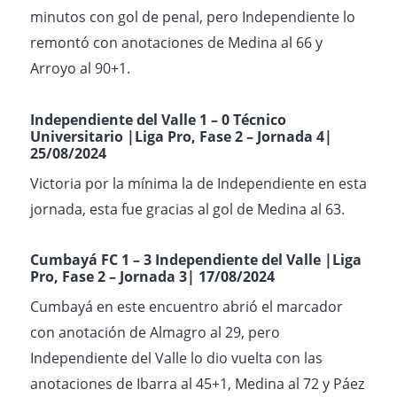
minutos con gol de penal, pero Independiente lo
remontó con anotaciones de Medina al 66 y
Arroyo al 90+1.
Independiente del Valle 1 – 0 Técnico
Universitario |Liga Pro, Fase 2 – Jornada 4|
25/08/2024
Victoria por la mínima la de Independiente en esta
jornada, esta fue gracias al gol de Medina al 63.
Cumbayá FC 1 – 3 Independiente del Valle |Liga
Pro, Fase 2 – Jornada 3| 17/08/2024
Cumbayá en este encuentro abrió el marcador
con anotación de Almagro al 29, pero
Independiente del Valle lo dio vuelta con las
anotaciones de Ibarra al 45+1, Medina al 72 y Páez