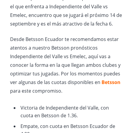
el que enfrenta a Independiente del Valle vs
Emelec, encuentro que se jugará el próximo 14 de
septiembre y es el más atractivo de la fecha 6.
Desde Betsson Ecuador te recomendamos estar
atentos a nuestro Betsson pronósticos
Independiente del Valle vs Emelec, aquí vas a
conocer la forma en la que llegan ambos clubes y
optimizar tus jugadas. Por los momentos puedes
ver algunas de las cuotas disponibles en
Betsson
para este compromiso.
Victoria de Independiente del Valle, con
cuota en Betsson de 1.36.
Empate, con cuota en Betsson Ecuador de