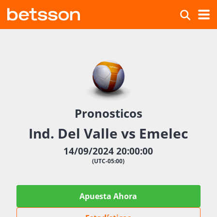
Pronosticos
Ind. Del Valle vs Emelec
14/09/2024 20:00:00
(UTC-05:00)
Apuesta Ahora