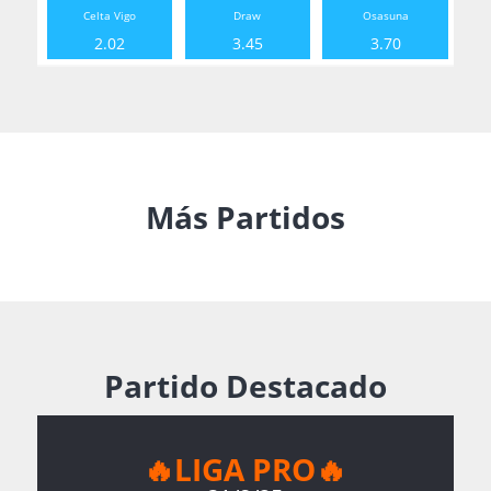
Celta Vigo
Draw
Osasuna
2.02
3.45
3.70
Más Partidos
Partido Destacado
🔥LIGA PRO🔥