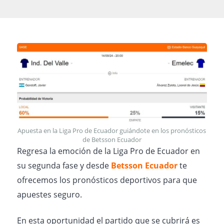
Apuesta en la Liga Pro de Ecuador guiándote en los pronósticos
de Betsson Ecuador
Regresa la emoción de la Liga Pro de Ecuador en
su segunda fase y desde
Betsson Ecuador
te
ofrecemos los pronósticos deportivos para que
apuestes seguro.
En esta oportunidad el partido que se cubrirá es