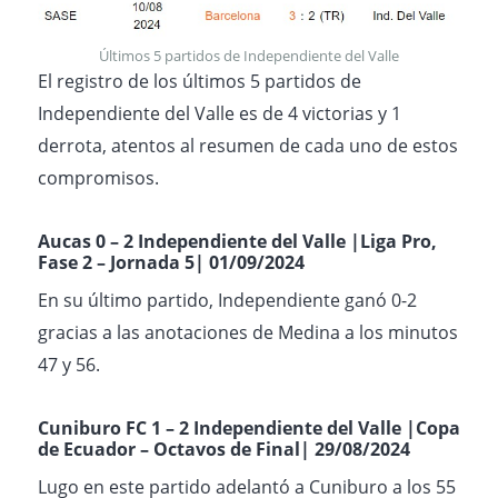
Últimos 5 partidos de Independiente del Valle
El registro de los últimos 5 partidos de
Independiente del Valle es de 4 victorias y 1
derrota, atentos al resumen de cada uno de estos
compromisos.
Aucas 0 – 2 Independiente del Valle |Liga Pro,
Fase 2 – Jornada 5| 01/09/2024
En su último partido, Independiente ganó 0-2
gracias a las anotaciones de Medina a los minutos
47 y 56.
Cuniburo FC 1 – 2 Independiente del Valle |Copa
de Ecuador – Octavos de Final| 29/08/2024
Lugo en este partido adelantó a Cuniburo a los 55