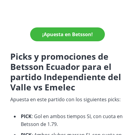
¡Apuesta en Betsson!
Picks y promociones de
Betsson Ecuador para el
partido Independiente del
Valle vs Emelec
Apuesta en este partido con los siguientes picks:
PICK
: Gol en ambos tiempos SI, con cuota en
Betsson de 1.79.
PICK
: Ambos clubes marcan SI, con cuota en