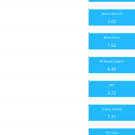
Sabah Baku FK
2.02
Bodø/Glimt
1.62
FK Kauno Zalgiris
6.40
NEC
2.72
Crvena Zvezda
1.31
NK Celje