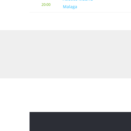
20:00
Malaga