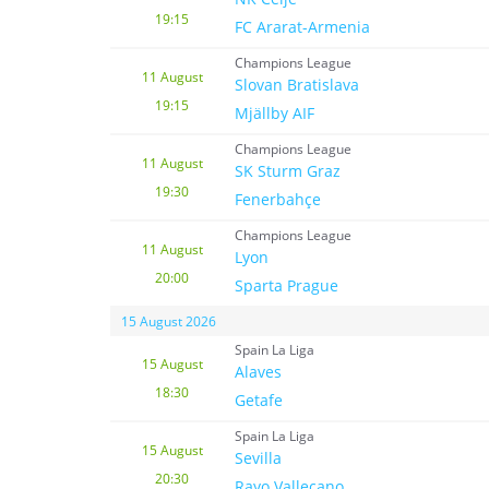
19:15
FC Ararat-Armenia
Champions League
11 August
Slovan Bratislava
19:15
Mjällby AIF
Champions League
11 August
SK Sturm Graz
19:30
Fenerbahçe
Champions League
11 August
Lyon
20:00
Sparta Prague
15 August 2026
Spain La Liga
15 August
Alaves
18:30
Getafe
Spain La Liga
15 August
Sevilla
20:30
Rayo Vallecano