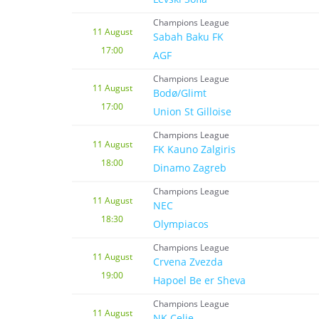
Champions League
11 August
Sabah Baku FK
17:00
AGF
Champions League
11 August
Bodø/Glimt
17:00
Union St Gilloise
Champions League
11 August
FK Kauno Zalgiris
18:00
Dinamo Zagreb
Champions League
11 August
NEC
18:30
Olympiacos
Champions League
11 August
Crvena Zvezda
19:00
Hapoel Be er Sheva
Champions League
11 August
NK Celje