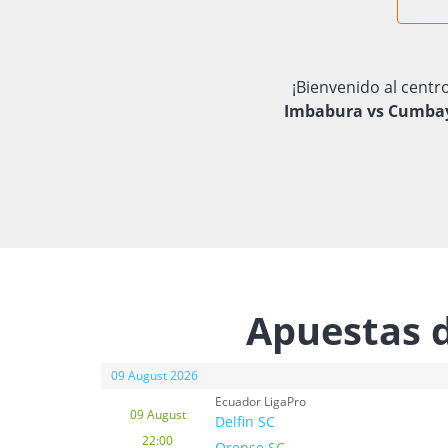
¡Bienvenido al cent
Imbabura vs Cumba
Apuestas 
09 August 2026
Ecuador LigaPro
09 August
Delfin SC
22:00
Orense SC