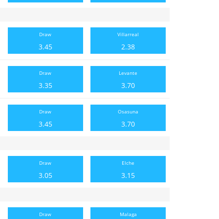
Draw
Villarreal
3.45
2.38
Draw
Levante
3.35
3.70
Draw
Osasuna
3.45
3.70
Draw
Elche
3.05
3.15
Draw
Malaga