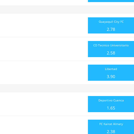
Guayaquil City FC
2.78
CD Tecnico Universitario
2.58
Libertad
3.90
Deportivo Cuenca
1.65
FC Kairat Almaty
2.38