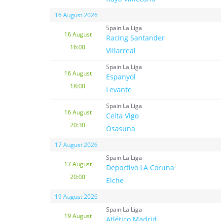
16 August 2026
Spain La Liga
16 August
Racing Santander
16:00
Villarreal
Spain La Liga
16 August
Espanyol
18:00
Levante
Spain La Liga
16 August
Celta Vigo
20:30
Osasuna
17 August 2026
Spain La Liga
17 August
Deportivo LA Coruna
20:00
Elche
19 August 2026
Spain La Liga
19 August
Atlético Madrid