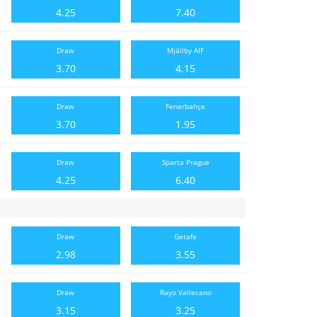
4.25
7.40
Draw
Mjällby AIF
3.70
4.15
Draw
Fenerbahçe
3.70
1.95
Draw
Sparta Prague
4.25
6.40
Draw
Getafe
2.98
3.55
Draw
Rayo Vallecano
3.15
3.25