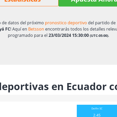
ro de datos del próximo
pronostico deportivo
del partido de
yá FC
! Aquí en
Betsson
encontrarás todos los detalles relev
programado para el
23/03/2024 15:30:00
.
(UTC-05:00)
deportivas en Ecuador c
Delfin SC
2.45