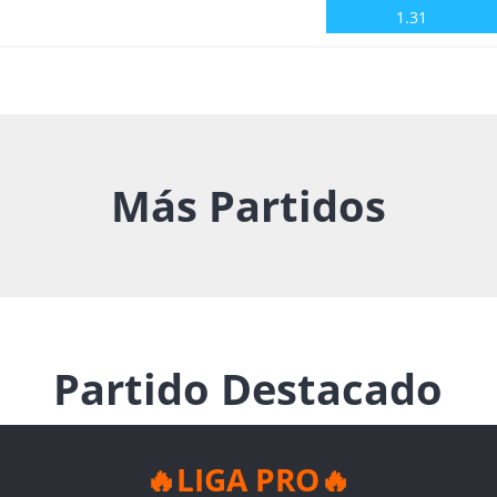
1.31
Más Partidos
Partido Destacado
🔥LIGA PRO🔥