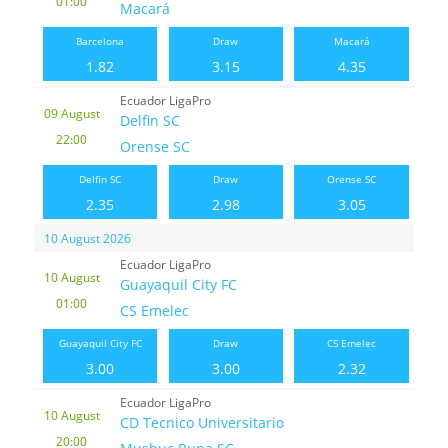
01:00
Macará
Barcelona
Draw
Macará
1.82
3.15
4.35
Ecuador LigaPro
09 August
Delfin SC
22:00
Orense SC
Delfin SC
Draw
Orense SC
2.35
2.98
3.05
10 August 2026
Ecuador LigaPro
10 August
Guayaquil City FC
01:00
CS Emelec
Guayaquil City FC
Draw
CS Emelec
3.00
3.00
2.32
Ecuador LigaPro
10 August
CD Tecnico Universitario
20:00