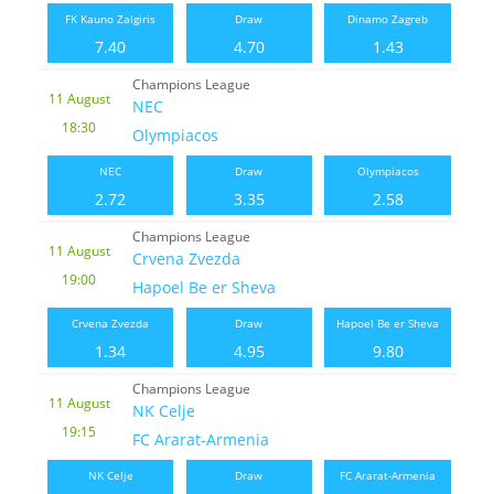
FK Kauno Zalgiris
Draw
Dinamo Zagreb
7.40
4.70
1.43
Champions League
11 August
NEC
18:30
Olympiacos
NEC
Draw
Olympiacos
2.72
3.35
2.58
Champions League
11 August
Crvena Zvezda
19:00
Hapoel Be er Sheva
Crvena Zvezda
Draw
Hapoel Be er Sheva
1.34
4.95
9.80
Champions League
11 August
NK Celje
19:15
FC Ararat-Armenia
NK Celje
Draw
FC Ararat-Armenia