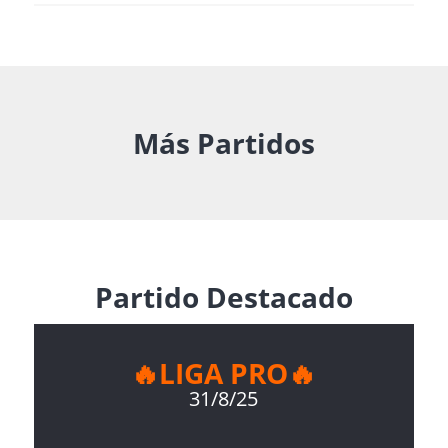
Más Partidos
Partido Destacado
🔥LIGA PRO🔥
31/8/25