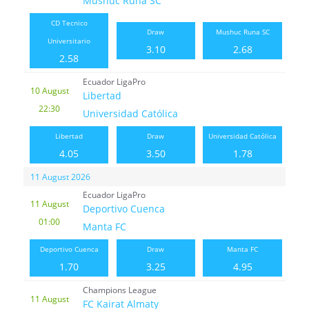
Mushuc Runa SC
CD Tecnico
Draw
Mushuc Runa SC
Universitario
3.10
2.68
2.58
Ecuador LigaPro
10 August
Libertad
22:30
Universidad Católica
Libertad
Draw
Universidad Católica
4.05
3.50
1.78
11 August 2026
Ecuador LigaPro
11 August
Deportivo Cuenca
01:00
Manta FC
Deportivo Cuenca
Draw
Manta FC
1.70
3.25
4.95
Champions League
11 August
FC Kairat Almaty