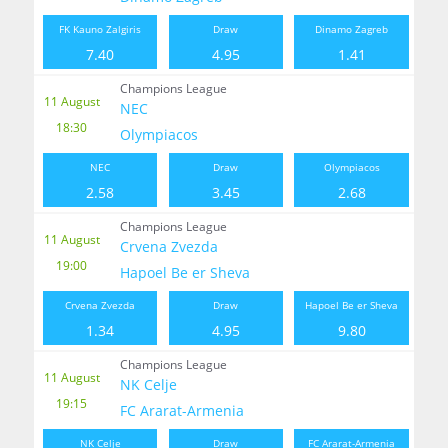
FK Kauno Zalgiris
Draw
Dinamo Zagreb
7.40
4.95
1.41
Champions League
11 August
NEC
18:30
Olympiacos
NEC
Draw
Olympiacos
2.58
3.45
2.68
Champions League
11 August
Crvena Zvezda
19:00
Hapoel Be er Sheva
Crvena Zvezda
Draw
Hapoel Be er Sheva
1.34
4.95
9.80
Champions League
11 August
NK Celje
19:15
FC Ararat-Armenia
NK Celje
Draw
FC Ararat-Armenia