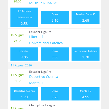
20:00
Mushuc Runa SC
CD Tecnico
Draw
Mushuc Runa SC
Universitario
3.10
2.68
2.58
Ecuador LigaPro
10 August
Libertad
22:30
Universidad Católica
Libertad
Draw
Universidad Católica
4.05
3.50
1.78
11 August 2026
Ecuador LigaPro
11 August
Deportivo Cuenca
01:00
Manta FC
Deportivo Cuenca
Draw
Manta FC
1.70
3.25
4.95
Champions League
11 August