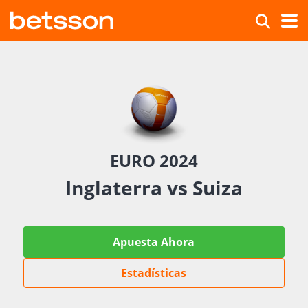
EURO 2024
Inglaterra vs Suiza
Apuesta Ahora
Estadísticas