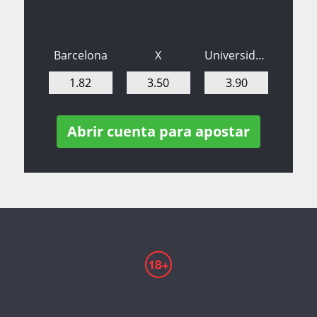
Barcelona
X
Universidad Catolica
1.82
3.50
3.90
Abrir cuenta para apostar