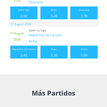
20:30
Osasuna
Celta Vigo
Draw
Osasuna
2.02
3.45
3.70
17 August 2026
Spain La Liga
17 August
Deportivo LA Coruna
20:00
Elche
Deportivo LA Coruna
Draw
Elche
2.42
3.20
3.05
Más Partidos