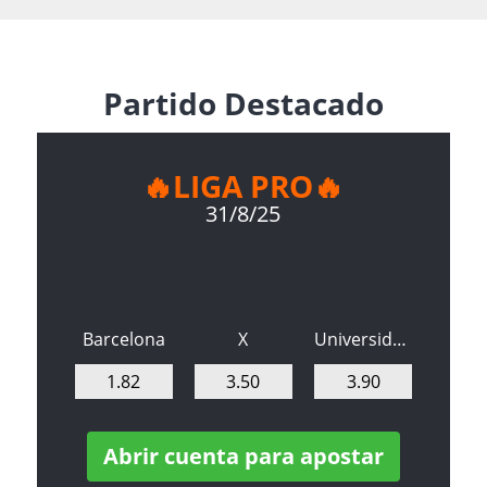
Partido Destacado
🔥LIGA PRO🔥
31/8/25
Barcelona
X
Universidad Catolica
1.82
3.50
3.90
Abrir cuenta para apostar