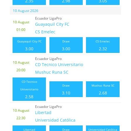
2.35
2.98
3.05
10 August 2026
Ecuador LigaPro
10 August
Guayaquil City FC
01:00
CS Emelec
Guayaquil City FC
Draw
CS Emelec
3.00
3.00
2.32
Ecuador LigaPro
10 August
CD Tecnico Universitario
20:00
Mushuc Runa SC
CD Tecnico
Draw
Mushuc Runa SC
Universitario
3.10
2.68
2.58
Ecuador LigaPro
10 August
Libertad
22:30
Universidad Católica
Libertad
Draw
Universidad Católica