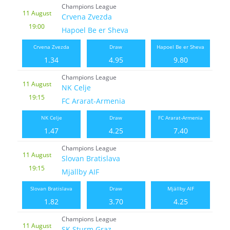
Champions League
11 August
Crvena Zvezda
19:00
Hapoel Be er Sheva
Crvena Zvezda
Draw
Hapoel Be er Sheva
1.34
4.95
9.80
Champions League
11 August
NK Celje
19:15
FC Ararat-Armenia
NK Celje
Draw
FC Ararat-Armenia
1.47
4.25
7.40
Champions League
11 August
Slovan Bratislava
19:15
Mjällby AIF
Slovan Bratislava
Draw
Mjällby AIF
1.82
3.70
4.25
Champions League
11 August
SK Sturm Graz