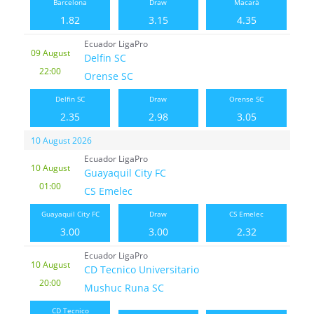
Barcelona
Draw
Macará
1.82
3.15
4.35
Ecuador LigaPro
09 August
Delfin SC
22:00
Orense SC
Delfin SC
Draw
Orense SC
2.35
2.98
3.05
10 August 2026
Ecuador LigaPro
10 August
Guayaquil City FC
01:00
CS Emelec
Guayaquil City FC
Draw
CS Emelec
3.00
3.00
2.32
Ecuador LigaPro
10 August
CD Tecnico Universitario
20:00
Mushuc Runa SC
CD Tecnico