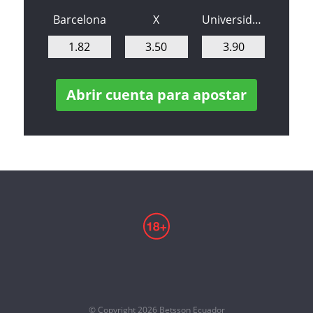
Barcelona
X
Universidad Catolica
1.82
3.50
3.90
Abrir cuenta para apostar
© Copyright
2026
Betsson Ecuador