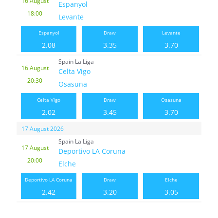
16 August
Espanyol
18:00
Levante
Espanyol
Draw
Levante
2.08
3.35
3.70
Spain La Liga
16 August
Celta Vigo
20:30
Osasuna
Celta Vigo
Draw
Osasuna
2.02
3.45
3.70
17 August 2026
Spain La Liga
17 August
Deportivo LA Coruna
20:00
Elche
Deportivo LA Coruna
Draw
Elche
2.42
3.20
3.05