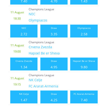
7.40
4.70
1.43
Champions League
11 August
NEC
18:30
Olympiacos
NEC
Draw
Olympiacos
2.72
3.35
2.58
Champions League
11 August
Crvena Zvezda
19:00
Hapoel Be er Sheva
Crvena Zvezda
Draw
Hapoel Be er Sheva
1.34
4.95
9.80
Champions League
11 August
NK Celje
19:15
FC Ararat-Armenia
NK Celje
Draw
FC Ararat-Armenia
1.47
4.25
7.40