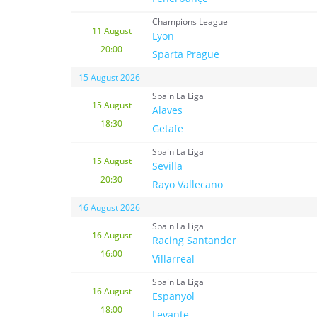
Champions League
11 August
Lyon
20:00
Sparta Prague
15 August 2026
Spain La Liga
15 August
Alaves
18:30
Getafe
Spain La Liga
15 August
Sevilla
20:30
Rayo Vallecano
16 August 2026
Spain La Liga
16 August
Racing Santander
16:00
Villarreal
Spain La Liga
16 August
Espanyol
18:00
Levante