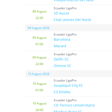
Ecuador LigaPro
08 August
SD Aucas
22:30
Club Leones Del Norte
09 August 2026
Ecuador LigaPro
09 August
Barcelona
01:00
Macará
Ecuador LigaPro
09 August
Delfin SC
22:00
Orense SC
10 August 2026
Ecuador LigaPro
10 August
Guayaquil City FC
01:00
CS Emelec
Ecuador LigaPro
10 August
CD Tecnico Universitario
20:00
Mushuc Runa SC