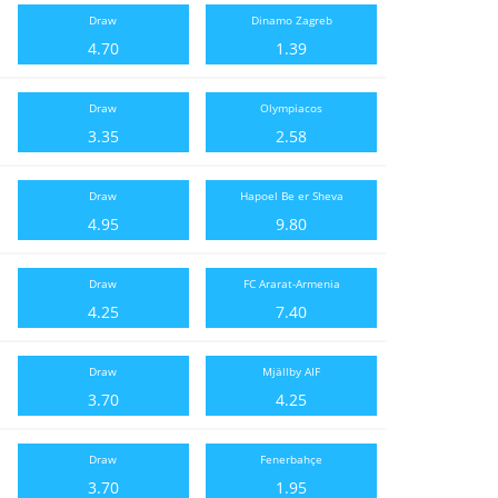
Draw
Dinamo Zagreb
4.70
1.39
Draw
Olympiacos
3.35
2.58
Draw
Hapoel Be er Sheva
4.95
9.80
Draw
FC Ararat-Armenia
4.25
7.40
Draw
Mjällby AIF
3.70
4.25
Draw
Fenerbahçe
3.70
1.95