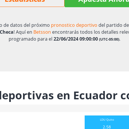
ro de datos del próximo
pronostico deportivo
del partido de
 Checa
! Aquí en
Betsson
encontrarás todos los detalles rele
programado para el
22/06/2024 09:00:00
.
(UTC-05:00)
deportivas en Ecuador c
LDU Quito
2.58