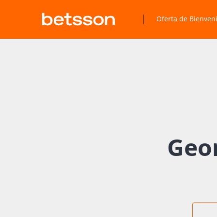
Oferta de Bienven
Geor