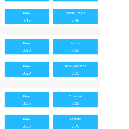
Draw
Sparta Prague
4.15
5.40
Draw
Getafe
2.98
3.55
Draw
Rayo Vallecano
3.20
3.35
Draw
Villarreal
3.55
2.08
Draw
Levante
3.35
3.70