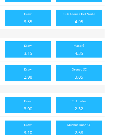
Draw
Club Leones Del Norte
3.35
4.95
Draw
Macará
3.15
4.35
Draw
Orense SC
2.98
3.05
Draw
CS Emelec
3.00
2.32
Draw
Mushuc Runa SC
3.10
2.68