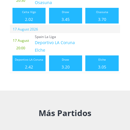
20:30
Osasuna
Celta Vigo
Draw
Osasuna
2.02
3.45
3.70
17 August 2026
Spain La Liga
17 August
Deportivo LA Coruna
20:00
Elche
Deportivo LA Coruna
Draw
Elche
2.42
3.20
3.05
Más Partidos