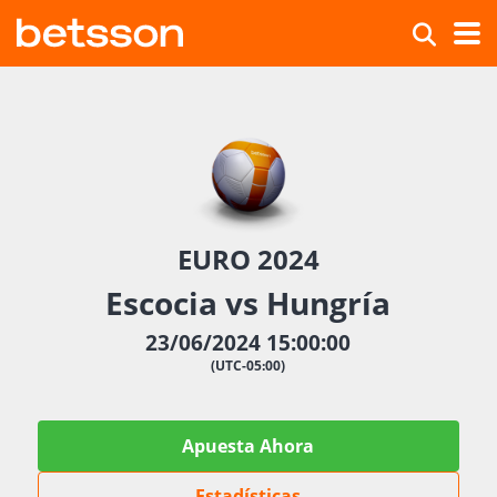
EURO 2024
Escocia vs Hungría
23/06/2024 15:00:00
(UTC-05:00)
Apuesta Ahora
Estadísticas