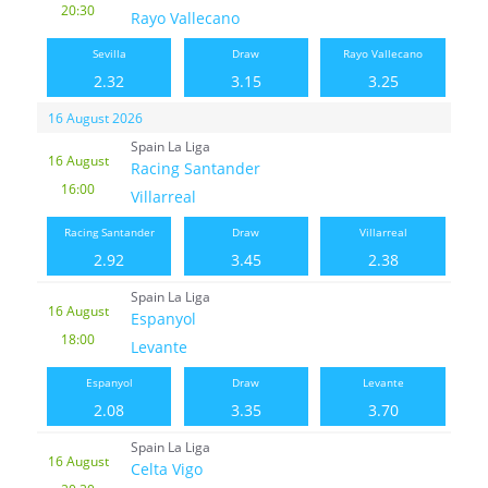
20:30
Rayo Vallecano
Sevilla
Draw
Rayo Vallecano
2.32
3.15
3.25
16 August 2026
Spain La Liga
16 August
Racing Santander
16:00
Villarreal
Racing Santander
Draw
Villarreal
2.92
3.45
2.38
Spain La Liga
16 August
Espanyol
18:00
Levante
Espanyol
Draw
Levante
2.08
3.35
3.70
Spain La Liga
16 August
Celta Vigo