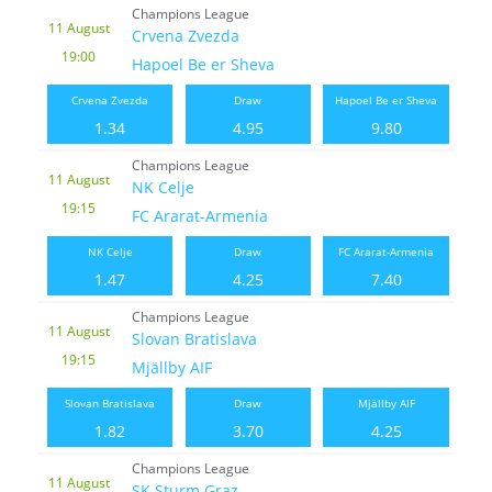
Champions League
11 August
Crvena Zvezda
19:00
Hapoel Be er Sheva
Crvena Zvezda
Draw
Hapoel Be er Sheva
1.34
4.95
9.80
Champions League
11 August
NK Celje
19:15
FC Ararat-Armenia
NK Celje
Draw
FC Ararat-Armenia
1.47
4.25
7.40
Champions League
11 August
Slovan Bratislava
19:15
Mjällby AIF
Slovan Bratislava
Draw
Mjällby AIF
1.82
3.70
4.25
Champions League
11 August
SK Sturm Graz