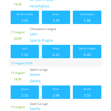
19:30
Fenerbahçe
SK Sturm Graz
Draw
Fenerbahçe
3.55
3.70
1.98
Champions League
11 August
Lyon
20:00
Sparta Prague
Lyon
Draw
Sparta Prague
1.52
4.25
6.40
15 August 2026
Spain La Liga
15 August
Alaves
18:30
Getafe
Alaves
Draw
Getafe
2.32
2.98
3.55
Spain La Liga
15 August
Sevilla