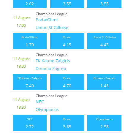
2.02
3.55
3.55
Champions League
11 August
Bodø/Glimt
17:00
Union St Gilloise
Bodø/Glimt
Draw
Union St Gilloise
1.70
4.15
4.45
Champions League
11 August
FK Kauno Zalgiris
18:00
Dinamo Zagreb
FK Kauno Zalgiris
Draw
Dinamo Zagreb
7.40
4.70
1.43
Champions League
11 August
NEC
18:30
Olympiacos
NEC
Draw
Olympiacos
2.72
3.35
2.58