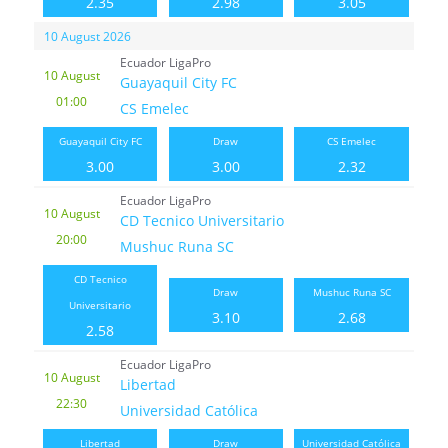
2.35
2.98
3.05
10 August 2026
Ecuador LigaPro
10 August
Guayaquil City FC
01:00
CS Emelec
Guayaquil City FC
Draw
CS Emelec
3.00
3.00
2.32
Ecuador LigaPro
10 August
CD Tecnico Universitario
20:00
Mushuc Runa SC
CD Tecnico
Draw
Mushuc Runa SC
Universitario
3.10
2.68
2.58
Ecuador LigaPro
10 August
Libertad
22:30
Universidad Católica
Libertad
Draw
Universidad Católica