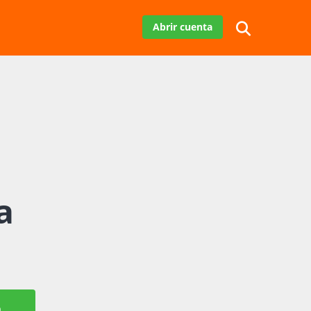
Abrir cuenta
a
a