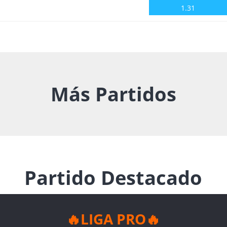
1.31
Más Partidos
Partido Destacado
🔥LIGA PRO🔥