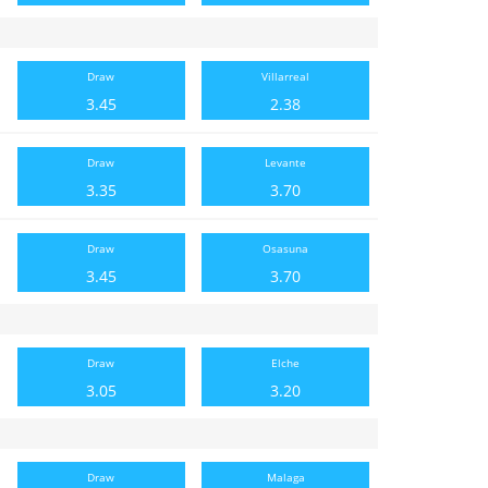
Draw
Villarreal
3.45
2.38
Draw
Levante
3.35
3.70
Draw
Osasuna
3.45
3.70
Draw
Elche
3.05
3.20
Draw
Malaga