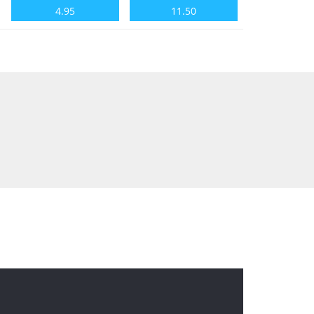
4.95
11.50