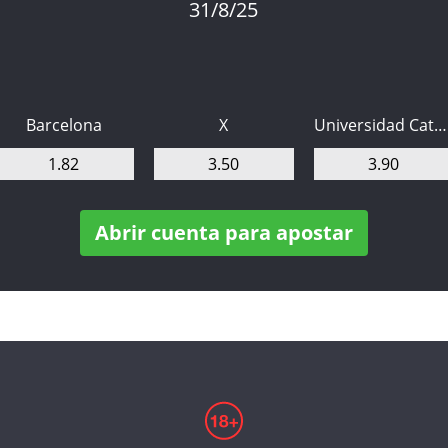
31/8/25
Barcelona
X
Universidad Catolica
1.82
3.50
3.90
Abrir cuenta para apostar