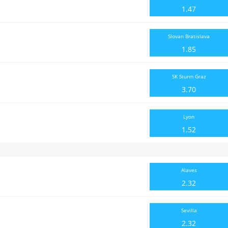
1.47
Slovan Bratislava
1.85
SK Sturm Graz
3.70
Lyon
1.52
Alaves
2.32
Sevilla
2.32