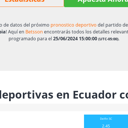
ro de datos del próximo
pronostico deportivo
del partido de
bia
! Aquí en
Betsson
encontrarás todos los detalles relevant
programado para el
25/06/2024 15:00:00
.
(UTC-05:00)
deportivas en Ecuador c
Delfin SC
2.45