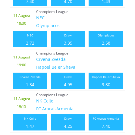
7.40
4.70
1.43
Champions League
11 August
NEC
18:30
Olympiacos
NEC
Draw
Olympiacos
2.72
3.35
2.58
Champions League
11 August
Crvena Zvezda
19:00
Hapoel Be er Sheva
Crvena Zvezda
Draw
Hapoel Be er Sheva
1.34
4.95
9.80
Champions League
11 August
NK Celje
19:15
FC Ararat-Armenia
NK Celje
Draw
FC Ararat-Armenia
1.47
4.25
7.40