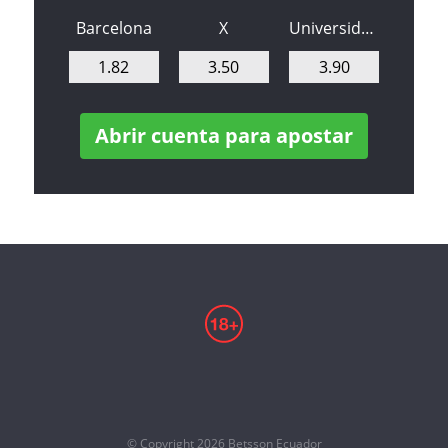
Barcelona
X
Universidad Catolica
1.82
3.50
3.90
Abrir cuenta para apostar
© Copyright
2026
Betsson Ecuador