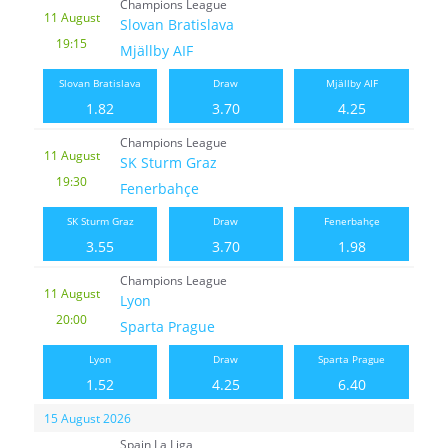
Champions League
11 August
Slovan Bratislava
19:15
Mjällby AIF
Slovan Bratislava
Draw
Mjällby AIF
1.82
3.70
4.25
Champions League
11 August
SK Sturm Graz
19:30
Fenerbahçe
SK Sturm Graz
Draw
Fenerbahçe
3.55
3.70
1.98
Champions League
11 August
Lyon
20:00
Sparta Prague
Lyon
Draw
Sparta Prague
1.52
4.25
6.40
15 August 2026
Spain La Liga