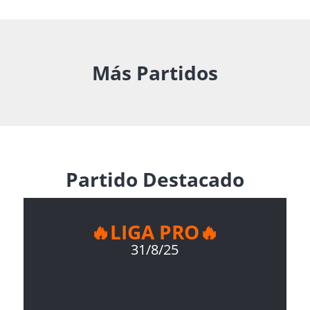
Más Partidos
Partido Destacado
🔥LIGA PRO🔥
31/8/25