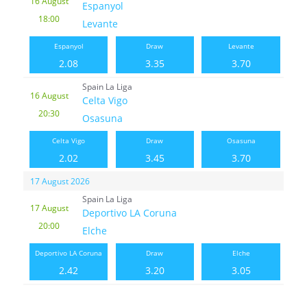
16 August
Espanyol
18:00
Levante
Espanyol
Draw
Levante
2.08
3.35
3.70
Spain La Liga
16 August
Celta Vigo
20:30
Osasuna
Celta Vigo
Draw
Osasuna
2.02
3.45
3.70
17 August 2026
Spain La Liga
17 August
Deportivo LA Coruna
20:00
Elche
Deportivo LA Coruna
Draw
Elche
2.42
3.20
3.05