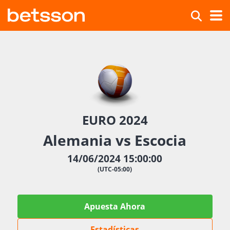
EURO 2024
Alemania vs Escocia
14/06/2024 15:00:00
(UTC-05:00)
Apuesta Ahora
Estadísticas