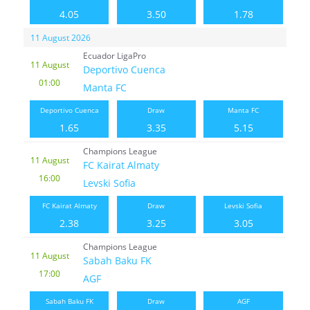
4.05
3.50
1.78
11 August 2026
Ecuador LigaPro
11 August
Deportivo Cuenca
01:00
Manta FC
Deportivo Cuenca
Draw
Manta FC
1.65
3.35
5.15
Champions League
11 August
FC Kairat Almaty
16:00
Levski Sofia
FC Kairat Almaty
Draw
Levski Sofia
2.38
3.25
3.05
Champions League
11 August
Sabah Baku FK
17:00
AGF
Sabah Baku FK
Draw
AGF