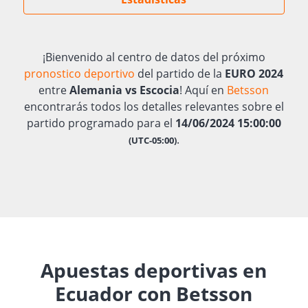
¡Bienvenido al centro de datos del próximo
pronostico deportivo
del partido de la
EURO 2024
entre
Alemania vs Escocia
! Aquí en
Betsson
encontrarás todos los detalles relevantes sobre el
partido programado para el
14/06/2024 15:00:00
.
(UTC-05:00)
Apuestas deportivas en
Ecuador con Betsson