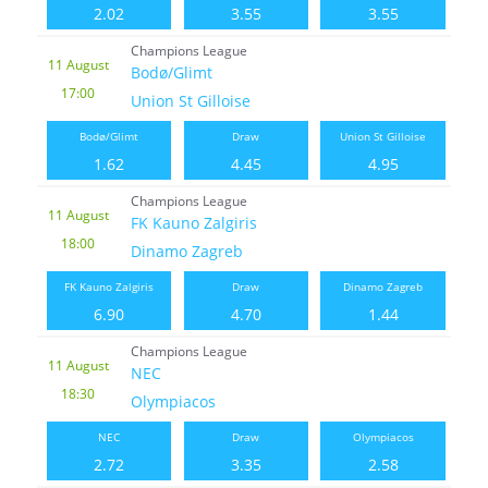
2.02
3.55
3.55
Champions League
11 August
Bodø/Glimt
17:00
Union St Gilloise
Bodø/Glimt
Draw
Union St Gilloise
1.62
4.45
4.95
Champions League
11 August
FK Kauno Zalgiris
18:00
Dinamo Zagreb
FK Kauno Zalgiris
Draw
Dinamo Zagreb
6.90
4.70
1.44
Champions League
11 August
NEC
18:30
Olympiacos
NEC
Draw
Olympiacos
2.72
3.35
2.58