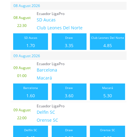
08 August 2026
Ecuador LigaPro
08 August
SD Aucas
22:30
Club Leones Del Norte
SD Aucas
Draw
Club Leones Del Norte
1.70
3.35
4.85
09 August 2026
Ecuador LigaPro
09 August
Barcelona
01:00
Macará
Barcelona
Draw
Macará
1.60
3.60
5.30
Ecuador LigaPro
09 August
Delfin SC
22:00
Orense SC
Delfin SC
Draw
Orense SC