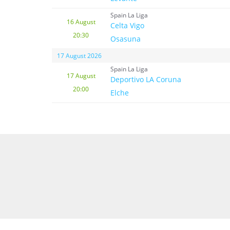
Spain La Liga
16 August
Celta Vigo
20:30
Osasuna
17 August 2026
Spain La Liga
17 August
Deportivo LA Coruna
20:00
Elche