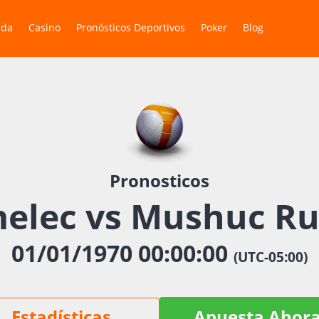
ida
Casino
Pronósticos Deportivos
Poker
Blog
Pronosticos
elec vs Mushuc R
01/01/1970 00:00:00
(UTC-05:00)
Estadísticas
Apuesta Ahor