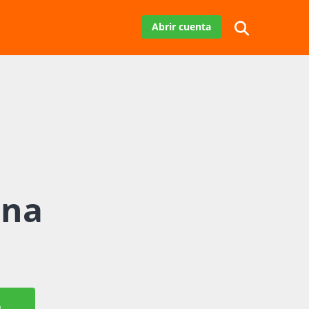
Abrir cuenta
una
a