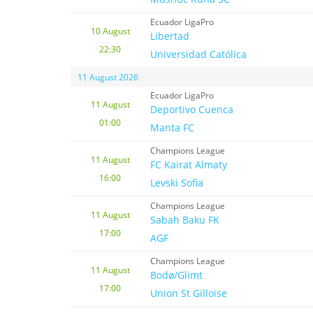
Ecuador LigaPro
10 August
Libertad
22:30
Universidad Católica
11 August 2026
Ecuador LigaPro
11 August
Deportivo Cuenca
01:00
Manta FC
Champions League
11 August
FC Kairat Almaty
16:00
Levski Sofia
Champions League
11 August
Sabah Baku FK
17:00
AGF
Champions League
11 August
Bodø/Glimt
17:00
Union St Gilloise