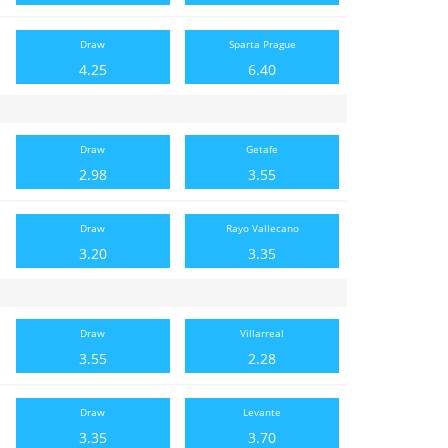
Draw
Sparta Prague
4.25
6.40
Draw
Getafe
2.98
3.55
Draw
Rayo Vallecano
3.20
3.35
Draw
Villarreal
3.55
2.28
Draw
Levante
3.35
3.70