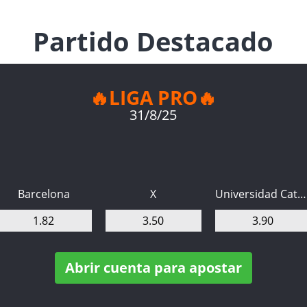
Partido Destacado
🔥LIGA PRO🔥
31/8/25
Barcelona
X
Universidad Catolica
1.82
3.50
3.90
Abrir cuenta para apostar