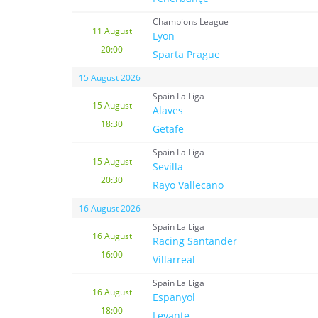
Champions League
11 August
Lyon
20:00
Sparta Prague
15 August 2026
Spain La Liga
15 August
Alaves
18:30
Getafe
Spain La Liga
15 August
Sevilla
20:30
Rayo Vallecano
16 August 2026
Spain La Liga
16 August
Racing Santander
16:00
Villarreal
Spain La Liga
16 August
Espanyol
18:00
Levante