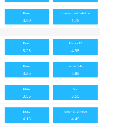
Draw
Universidad Católica
3.50
1.78
Draw
Manta FC
3.25
4.95
Draw
Levski Sofia
3.25
2.88
Draw
AGF
3.55
3.55
Draw
Union St Gilloise
4.15
4.45