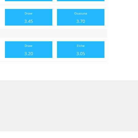
Draw
Osasuna
3.45
3.70
Draw
Elche
3.20
3.05