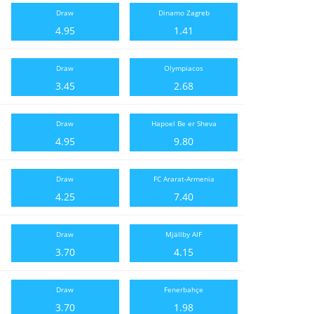
Draw
Dinamo Zagreb
4.95
1.41
Draw
Olympiacos
3.45
2.68
Draw
Hapoel Be er Sheva
4.95
9.80
Draw
FC Ararat-Armenia
4.25
7.40
Draw
Mjällby AIF
3.70
4.15
Draw
Fenerbahçe
3.70
1.98