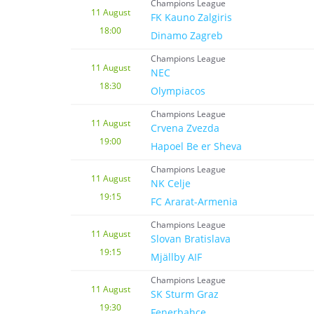
Champions League
11 August
FK Kauno Zalgiris
18:00
Dinamo Zagreb
Champions League
11 August
NEC
18:30
Olympiacos
Champions League
11 August
Crvena Zvezda
19:00
Hapoel Be er Sheva
Champions League
11 August
NK Celje
19:15
FC Ararat-Armenia
Champions League
11 August
Slovan Bratislava
19:15
Mjällby AIF
Champions League
11 August
SK Sturm Graz
19:30
Fenerbahçe