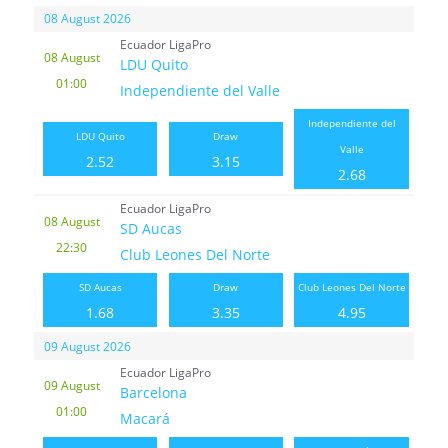
08 August 2026
Ecuador LigaPro
08 August
LDU Quito
01:00
Independiente del Valle
Independiente del
LDU Quito
Draw
Valle
2.52
3.15
2.68
Ecuador LigaPro
08 August
SD Aucas
22:30
Club Leones Del Norte
SD Aucas
Draw
Club Leones Del Norte
1.68
3.35
4.95
09 August 2026
Ecuador LigaPro
09 August
Barcelona
01:00
Macará