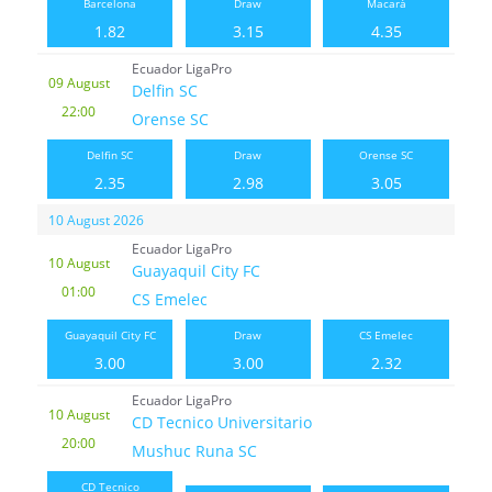
Barcelona
Draw
Macará
1.82
3.15
4.35
Ecuador LigaPro
09 August
Delfin SC
22:00
Orense SC
Delfin SC
Draw
Orense SC
2.35
2.98
3.05
10 August 2026
Ecuador LigaPro
10 August
Guayaquil City FC
01:00
CS Emelec
Guayaquil City FC
Draw
CS Emelec
3.00
3.00
2.32
Ecuador LigaPro
10 August
CD Tecnico Universitario
20:00
Mushuc Runa SC
CD Tecnico