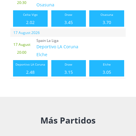
20:30
Osasuna
Celta Vigo
Draw
Osasuna
2.02
3.45
3.70
17 August 2026
Spain La Liga
17 August
Deportivo LA Coruna
20:00
Elche
Deportivo LA Coruna
Draw
Elche
2.48
3.15
3.05
Más Partidos