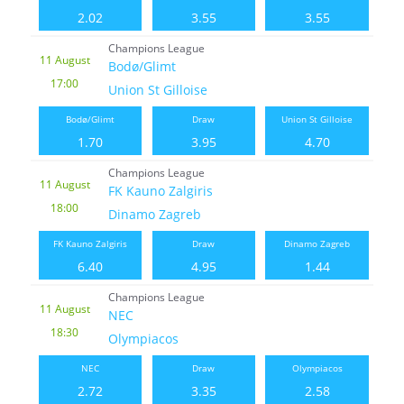
2.02
3.55
3.55
Champions League
11 August
Bodø/Glimt
17:00
Union St Gilloise
Bodø/Glimt
Draw
Union St Gilloise
1.70
3.95
4.70
Champions League
11 August
FK Kauno Zalgiris
18:00
Dinamo Zagreb
FK Kauno Zalgiris
Draw
Dinamo Zagreb
6.40
4.95
1.44
Champions League
11 August
NEC
18:30
Olympiacos
NEC
Draw
Olympiacos
2.72
3.35
2.58