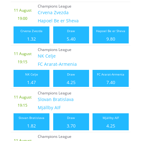
Champions League
11 August
Crvena Zvezda
19:00
Hapoel Be er Sheva
Crvena Zvezda
Draw
Hapoel Be er Sheva
1.32
5.40
9.80
Champions League
11 August
NK Celje
19:15
FC Ararat-Armenia
NK Celje
Draw
FC Ararat-Armenia
1.47
4.25
7.40
Champions League
11 August
Slovan Bratislava
19:15
Mjällby AIF
Slovan Bratislava
Draw
Mjällby AIF
1.82
3.70
4.25
Champions League
11 August