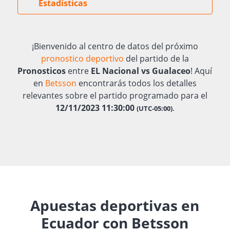
Estadísticas
¡Bienvenido al centro de datos del próximo
pronostico deportivo
del partido de la
Pronosticos
entre
EL Nacional vs Gualaceo
! Aquí
en
Betsson
encontrarás todos los detalles
relevantes sobre el partido programado para el
12/11/2023 11:30:00
.
(UTC-05:00)
Apuestas deportivas en
Ecuador con Betsson