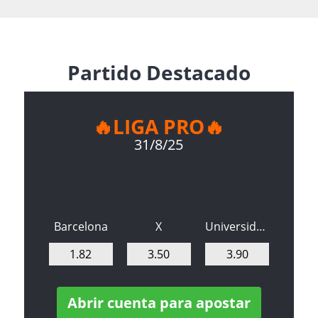
Partido Destacado
🔥LIGA PRO🔥
31/8/25
Barcelona
X
Universidad Catolica
1.82
3.50
3.90
Abrir cuenta para apostar