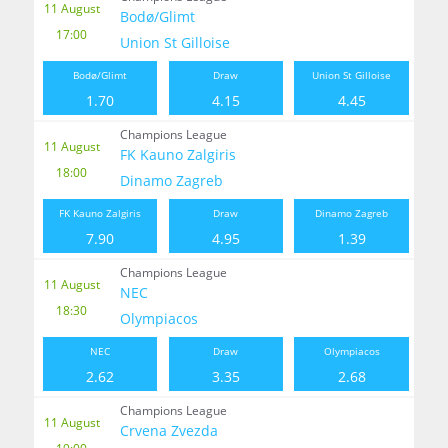
11 August
Bodø/Glimt
17:00
Union St Gilloise
Bodø/Glimt
Draw
Union St Gilloise
1.70
4.15
4.45
Champions League
11 August
FK Kauno Zalgiris
18:00
Dinamo Zagreb
FK Kauno Zalgiris
Draw
Dinamo Zagreb
7.90
4.95
1.39
Champions League
11 August
NEC
18:30
Olympiacos
NEC
Draw
Olympiacos
2.62
3.35
2.68
Champions League
11 August
Crvena Zvezda