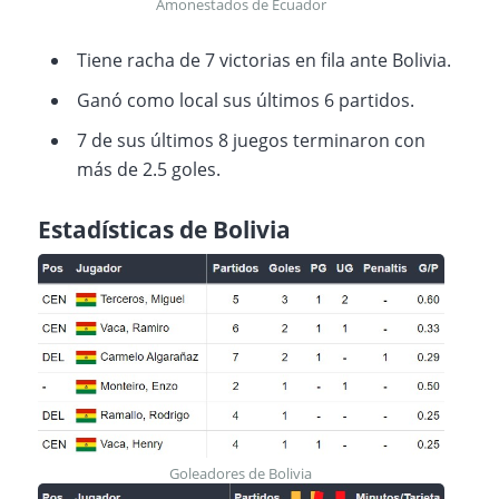
Amonestados de Ecuador
Tiene racha de 7 victorias en fila ante Bolivia.
Ganó como local sus últimos 6 partidos.
7 de sus últimos 8 juegos terminaron con
más de 2.5 goles.
Estadísticas de Bolivia
Goleadores de Bolivia