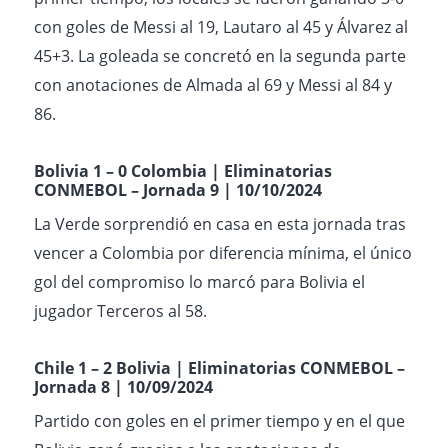
con goles de Messi al 19, Lautaro al 45 y Álvarez al
45+3. La goleada se concretó en la segunda parte
con anotaciones de Almada al 69 y Messi al 84 y
86.
Bolivia 1 – 0 Colombia | Eliminatorias
CONMEBOL – Jornada 9 | 10/10/2024
La Verde sorprendió en casa en esta jornada tras
vencer a Colombia por diferencia mínima, el único
gol del compromiso lo marcó para Bolivia el
jugador Terceros al 58.
Chile 1 – 2 Bolivia | Eliminatorias CONMEBOL –
Jornada 8 | 10/09/2024
Partido con goles en el primer tiempo y en el que