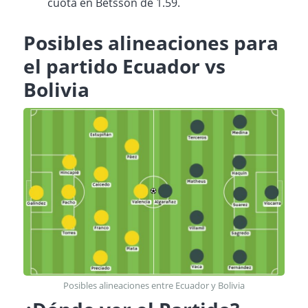
cuota en Betsson de 1.59.
Posibles alineaciones para
el partido Ecuador vs
Bolivia
Posibles alineaciones entre Ecuador y Bolivia