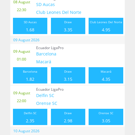
08 August
SD Aucas
22:30
Club Leones Del Norte
SD Aucas
Draw
Club Leones Del Norte
1.68
3.35
4.95
09 August 2026
Ecuador LigaPro
09 August
Barcelona
01:00
Macará
Barcelona
Draw
Macará
1.82
3.15
4.35
Ecuador LigaPro
09 August
Delfin SC
22:00
Orense SC
Delfin SC
Draw
Orense SC
2.35
2.98
3.05
10 August 2026