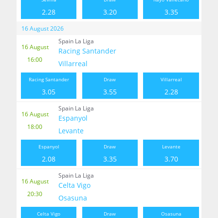
2.28
3.20
3.35
16 August 2026
Spain La Liga
16 August
Racing Santander
16:00
Villarreal
Racing Santander
Draw
Villarreal
3.05
3.55
2.28
Spain La Liga
16 August
Espanyol
18:00
Levante
Espanyol
Draw
Levante
2.08
3.35
3.70
Spain La Liga
16 August
Celta Vigo
20:30
Osasuna
Celta Vigo
Draw
Osasuna