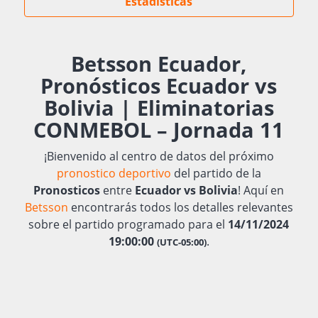
Estadísticas
Betsson Ecuador,
Pronósticos Ecuador vs
Bolivia | Eliminatorias
CONMEBOL – Jornada 11
¡Bienvenido al centro de datos del próximo
pronostico deportivo
del partido de la
Pronosticos
entre
Ecuador vs Bolivia
! Aquí en
Betsson
encontrarás todos los detalles relevantes
sobre el partido programado para el
14/11/2024
19:00:00
.
(UTC-05:00)