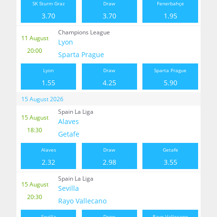
SK Sturm Graz
Draw
Fenerbahçe
3.70
3.70
1.95
Champions League
11 August
Lyon
20:00
Sparta Prague
Lyon
Draw
Sparta Prague
1.55
4.25
5.90
15 August 2026
Spain La Liga
15 August
Alaves
18:30
Getafe
Alaves
Draw
Getafe
2.32
2.98
3.55
Spain La Liga
15 August
Sevilla
20:30
Rayo Vallecano
Sevilla
Draw
Rayo Vallecano