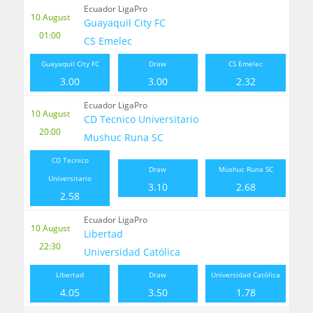
Ecuador LigaPro
10 August
Guayaquil City FC
01:00
CS Emelec
Guayaquil City FC
Draw
CS Emelec
3.00
3.00
2.32
Ecuador LigaPro
10 August
CD Tecnico Universitario
20:00
Mushuc Runa SC
CD Tecnico
Draw
Mushuc Runa SC
Universitario
3.10
2.68
2.58
Ecuador LigaPro
10 August
Libertad
22:30
Universidad Católica
Libertad
Draw
Universidad Católica
4.05
3.50
1.78