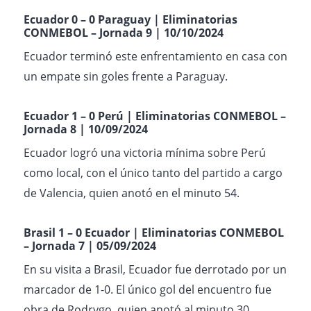
Ecuador 0 – 0 Paraguay | Eliminatorias
CONMEBOL – Jornada 9 | 10/10/2024
Ecuador terminó este enfrentamiento en casa con
un empate sin goles frente a Paraguay.
Ecuador 1 – 0 Perú | Eliminatorias CONMEBOL –
Jornada 8 | 10/09/2024
Ecuador logró una victoria mínima sobre Perú
como local, con el único tanto del partido a cargo
de Valencia, quien anotó en el minuto 54.
Brasil 1 – 0 Ecuador | Eliminatorias CONMEBOL
– Jornada 7 | 05/09/2024
En su visita a Brasil, Ecuador fue derrotado por un
marcador de 1-0. El único gol del encuentro fue
obra de Rodrygo, quien anotó al minuto 30.