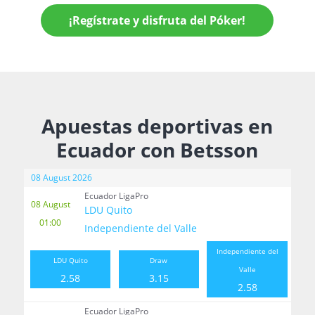
¡Regístrate y disfruta del Póker!
Apuestas deportivas en
Ecuador con Betsson
08 August 2026
Ecuador LigaPro
08 August
LDU Quito
01:00
Independiente del Valle
Independiente del
LDU Quito
Draw
Valle
2.58
3.15
2.58
Ecuador LigaPro