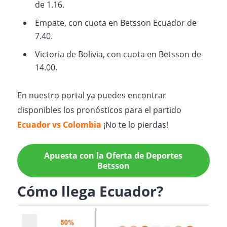
de 1.16.
Empate, con cuota en Betsson Ecuador de
7.40.
Victoria de Bolivia, con cuota en Betsson de
14.00.
En nuestro portal ya puedes encontrar
disponibles los pronósticos para el partido
Ecuador vs Colombia
¡No te lo pierdas!
Apuesta con la Oferta de Deportes
Betsson
Cómo llega Ecuador?