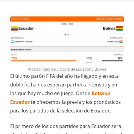
Probabilidad de victoria de Ecuador y Bolivia
El último parón FIFA del año ha llegado y en esta
doble fecha nos esperan partidos intensos y en
los que hay mucho en juego. Desde
Betsson
Ecuador
te ofrecemos la previa y los pronósticos
para los partidos de la selección de Ecuador.
El primero de los dos partidos para Ecuador será